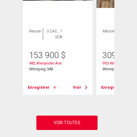
Maison
3 CAC , 1
Maison
4 CAC , 2
SDB
SDB
153 900
$
309 000
982 Alexander Ave
953 William Ave
Winnipeg, MB
Winnipeg, MB
Voir
Enregistrer
Voir
Enregistrer