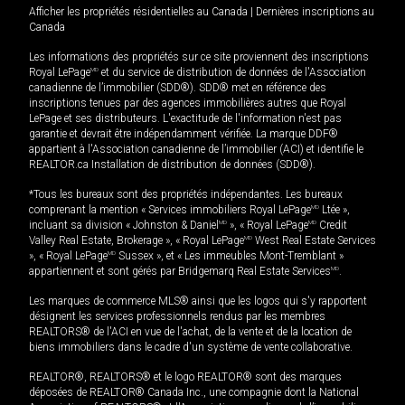
Afficher les propriétés résidentielles au Canada
|
Dernières inscriptions au
Canada
Les informations des propriétés sur ce site proviennent des inscriptions
Royal LePage
MD
et du service de distribution de données de l'Association
canadienne de l’immobilier (SDD®). SDD® met en référence des
inscriptions tenues par des agences immobilières autres que Royal
LePage et ses distributeurs. L'exactitude de l'information n'est pas
garantie et devrait être indépendamment vérifiée. La marque DDF®
appartient à l'Association canadienne de l’immobilier (ACI) et identifie le
REALTOR.ca Installation de distribution de données (SDD®).
*Tous les bureaux sont des propriétés indépendantes. Les bureaux
comprenant la mention « Services immobiliers Royal LePage
MD
Ltée »,
incluant sa division « Johnston & Daniel
MD
», « Royal LePage
MD
Credit
Valley Real Estate, Brokerage », « Royal LePage
MD
West Real Estate Services
», « Royal LePage
MD
Sussex », et « Les immeubles Mont-Tremblant »
appartiennent et sont gérés par Bridgemarq Real Estate Services
MD
.
Les marques de commerce MLS® ainsi que les logos qui s'y rapportent
désignent les services professionnels rendus par les membres
REALTORS® de l'ACI en vue de l'achat, de la vente et de la location de
biens immobiliers dans le cadre d'un système de vente collaborative.
REALTOR®, REALTORS® et le logo REALTOR® sont des marques
déposées de REALTOR® Canada Inc., une compagnie dont la National