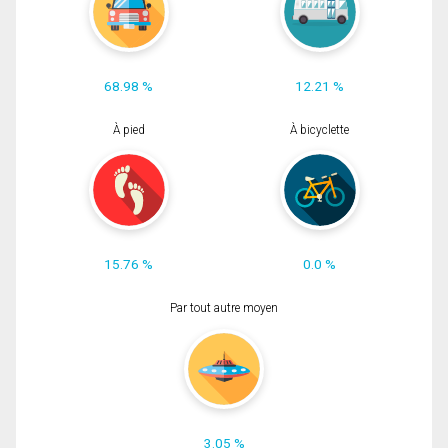
68.98 %
12.21 %
À pied
À bicyclette
15.76 %
0.0 %
Par tout autre moyen
3.05 %