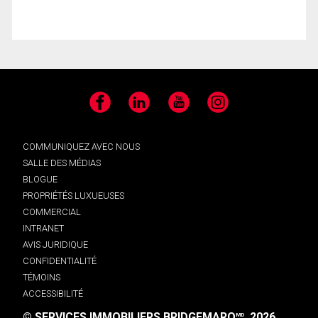
Facebook
LinkedIn
YouTube
Instagram
COMMUNIQUEZ AVEC NOUS
SALLE DES MÉDIAS
BLOGUE
PROPRIÉTÉS LUXUEUSES
COMMERCIAL
INTRANET
AVIS JURIDIQUE
CONFIDENTIALITÉ
TÉMOINS
ACCESSIBILITÉ
© SERVICES IMMOBILIERS BRIDGEMARQ
, 2026.
MD