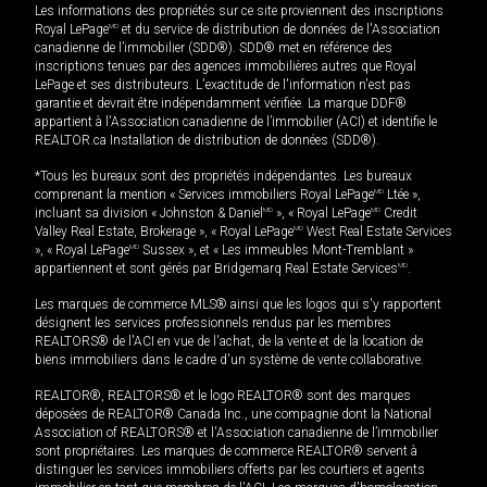
Les informations des propriétés sur ce site proviennent des inscriptions
Royal LePage
MD
et du service de distribution de données de l'Association
canadienne de l’immobilier (SDD®). SDD® met en référence des
inscriptions tenues par des agences immobilières autres que Royal
LePage et ses distributeurs. L'exactitude de l'information n'est pas
garantie et devrait être indépendamment vérifiée. La marque DDF®
appartient à l'Association canadienne de l’immobilier (ACI) et identifie le
REALTOR.ca Installation de distribution de données (SDD®).
*Tous les bureaux sont des propriétés indépendantes. Les bureaux
comprenant la mention « Services immobiliers Royal LePage
MD
Ltée »,
incluant sa division « Johnston & Daniel
MD
», « Royal LePage
MD
Credit
Valley Real Estate, Brokerage », « Royal LePage
MD
West Real Estate Services
», « Royal LePage
MD
Sussex », et « Les immeubles Mont-Tremblant »
appartiennent et sont gérés par Bridgemarq Real Estate Services
MD
.
Les marques de commerce MLS® ainsi que les logos qui s'y rapportent
désignent les services professionnels rendus par les membres
REALTORS® de l'ACI en vue de l'achat, de la vente et de la location de
biens immobiliers dans le cadre d'un système de vente collaborative.
REALTOR®, REALTORS® et le logo REALTOR® sont des marques
déposées de REALTOR® Canada Inc., une compagnie dont la National
Association of REALTORS® et l'Association canadienne de l’immobilier
sont propriétaires. Les marques de commerce REALTOR® servent à
distinguer les services immobiliers offerts par les courtiers et agents