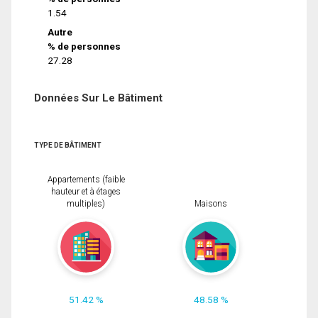
1.54
Autre
% de personnes
27.28
Données Sur Le Bâtiment
TYPE DE BÂTIMENT
Appartements (faible
hauteur et à étages
multiples)
Maisons
51.42 %
48.58 %