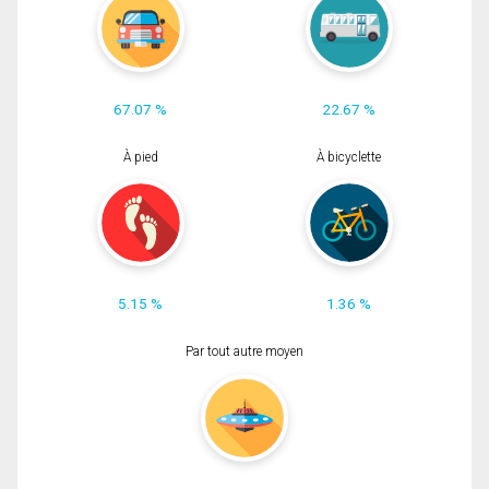
67.07 %
22.67 %
À pied
À bicyclette
5.15 %
1.36 %
Par tout autre moyen