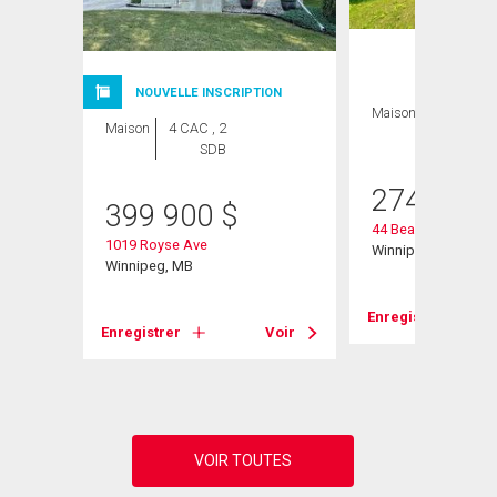
NOUVELLE INSCRIPTION
Maison
2 CAC , 1
Maison
4 CAC , 2
SDB
SDB
274 900
399 900
$
44 Beaumont Bay
1019 Royse Ave
Winnipeg, MB
Winnipeg, MB
Voir
Enregistrer
Enregistrer
Voir