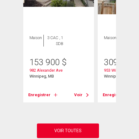
Maison
3 CAC , 1
Maison
4 CAC , 2
SDB
SDB
153 900
$
309 000
982 Alexander Ave
953 William Ave
Winnipeg, MB
Winnipeg, MB
Voir
Enregistrer
Voir
Enregistrer