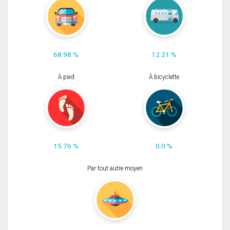
68.98 %
12.21 %
À pied
À bicyclette
15.76 %
0.0 %
Par tout autre moyen