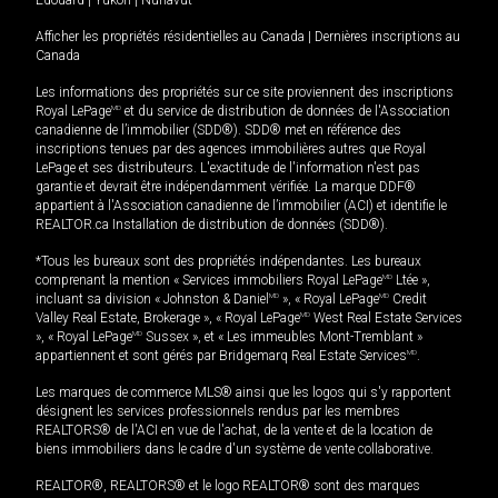
Afficher les propriétés résidentielles au Canada
|
Dernières inscriptions au
Canada
Les informations des propriétés sur ce site proviennent des inscriptions
Royal LePage
MD
et du service de distribution de données de l'Association
canadienne de l’immobilier (SDD®). SDD® met en référence des
inscriptions tenues par des agences immobilières autres que Royal
LePage et ses distributeurs. L'exactitude de l'information n'est pas
garantie et devrait être indépendamment vérifiée. La marque DDF®
appartient à l'Association canadienne de l’immobilier (ACI) et identifie le
REALTOR.ca Installation de distribution de données (SDD®).
*Tous les bureaux sont des propriétés indépendantes. Les bureaux
comprenant la mention « Services immobiliers Royal LePage
MD
Ltée »,
incluant sa division « Johnston & Daniel
MD
», « Royal LePage
MD
Credit
Valley Real Estate, Brokerage », « Royal LePage
MD
West Real Estate Services
», « Royal LePage
MD
Sussex », et « Les immeubles Mont-Tremblant »
appartiennent et sont gérés par Bridgemarq Real Estate Services
MD
.
Les marques de commerce MLS® ainsi que les logos qui s'y rapportent
désignent les services professionnels rendus par les membres
REALTORS® de l'ACI en vue de l'achat, de la vente et de la location de
biens immobiliers dans le cadre d'un système de vente collaborative.
REALTOR®, REALTORS® et le logo REALTOR® sont des marques