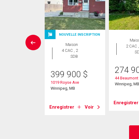
NOUVELLE INSCRIPTION
Maison
Mais
Maison
 CAC , 1
2 CAC ,
4 CAC , 2
SDB
S
SDB
0 000
$
274 9
399 900
$
osemount Ave
44 Beaumont
1019 Royse Ave
eg, MB
Winnipeg, M
Winnipeg, MB
strer
Voir
Enregistrer
Enregistrer
Voir