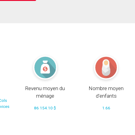
Revenu moyen du
Nombre moyen
ménage
d'enfants
Cols
rvices
86 154.10 $
1.66