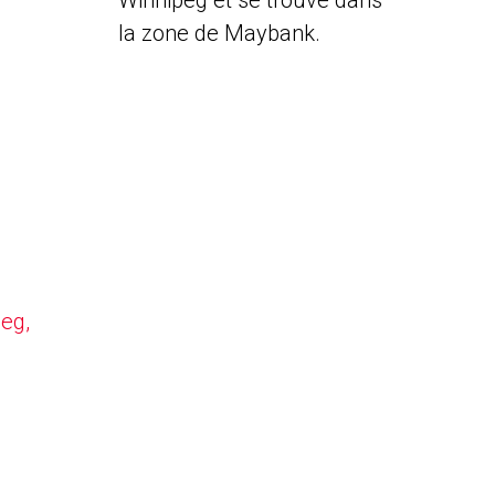
Winnipeg et se trouve dans
la zone de Maybank.
peg,