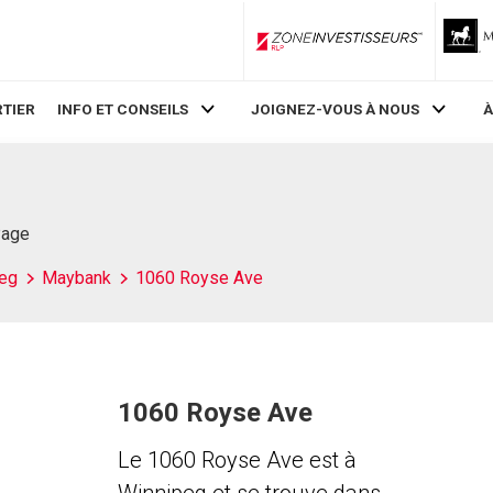
ZoneInvestisseurs RLP
TIER
INFO ET CONSEILS
JOIGNEZ-VOUS À NOUS
À
Page
eg
Maybank
1060 Royse Ave
1060 Royse Ave
Le 1060 Royse Ave est à