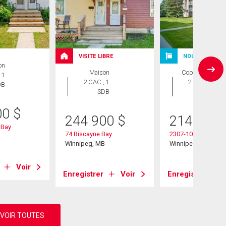
VISITE LIBRE
NOUVELLE INS
on
Maison
Copropriété
 1
2 CAC , 1
2 CAC , 2
DB
SDB
SDB
00
$
244 900
$
214 900
 Bay
74 Biscayne Bay
2307-100 Plaza Dr
B
Winnipeg, MB
Winnipeg, MB
Voir
Enregistrer
Voir
Enregistrer