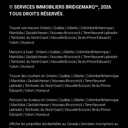
© SERVICES IMMOBILIERS BRIDGEMARQ
, 2026.
MD
TOUS DROITS RÉSERVÉS.
Trouver une maison
Ontario
|
Québec
|
Alberta
|
Colombie-Britannique
|
Manitoba
|
Saskatchewan
|
Nouveau-Brunswick
|
Terre-Neuve-et-Labrador
|
Territoires du Nord-Ouest
|
Nouvelle-Écosse
|
Île-du-Prince-Édouard
|
Yukon
|
Nunavut
.
Maisons à louer -
Ontario
|
Québec
|
Alberta
|
Colombie-Britannique
|
Manitoba
|
Saskatchewan
|
Nouveau-Brunswick
|
Terre-Neuve-et-Labrador
|
Territoires du Nord-Ouest
|
Nouvelle-Écosse
|
Île-du-Prince-Édouard
|
Yukon
|
Nunavut
.
Trouver des courtiers en
Ontario
|
Québec
|
Alberta
|
Colombie-Britannique
|
Manitoba
|
Saskatchewan
|
Nouveau-Brunswick
|
Terre-Neuve-et-
Labrador
|
Territoires du Nord-Ouest
|
Nouvelle-Écosse
|
Île-du-Prince-
Édouard
|
Yukon
|
Nunavut
Parcourir les bureaux en
Ontario
|
Québec
|
Alberta
|
Colombie-Britannique
|
Manitoba
|
Saskatchewan
|
Nouveau-Brunswick
|
Terre-Neuve-et-
Labrador
|
Territoires du Nord-Ouest
|
Nouvelle-Écosse
|
Île-du-Prince-
Édouard
|
Yukon
|
Nunavut
Afficher les propriétés résidentielles au Canada
|
Dernières inscriptions au