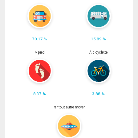
70.17 %
15.89 %
À pied
À bicyclette
8.37 %
3.88 %
Par tout autre moyen