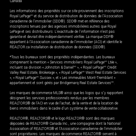
Canada
Les informations des propriétés sur ce site proviennent des inscriptions
Royal LePage
MD
et du service de distribution de données de l'Association
canadienne de l’immobilier (SDD®). SDD® met en référence des
inscriptions tenues par des agences immobilières autres que Royal
LePage et ses distributeurs. L'exactitude de l'information n'est pas
garantie et devrait être indépendamment vérifiée. La marque DDF®
appartient à l'Association canadienne de l’immobilier (ACI) et identifie le
REALTOR.ca Installation de distribution de données (SDD®).
*Tous les bureaux sont des propriétés indépendantes. Les bureaux
comprenant la mention « Services immobiliers Royal LePage
MD
Ltée »,
incluant sa division « Johnston & Daniel
MD
», « Royal LePage
MD
Credit
Valley Real Estate, Brokerage », « Royal LePage
MD
West Real Estate Services
», « Royal LePage
MD
Sussex », et « Les immeubles Mont-Tremblant »
appartiennent et sont gérés par Bridgemarq Real Estate Services
MD
.
Les marques de commerce MLS® ainsi que les logos qui s'y rapportent
désignent les services professionnels rendus par les membres
REALTORS® de l'ACI en vue de l'achat, de la vente et de la location de
biens immobiliers dans le cadre d'un système de vente collaborative.
REALTOR®, REALTORS® et le logo REALTOR® sont des marques
déposées de REALTOR® Canada Inc., une compagnie dont la National
Association of REALTORS® et l'Association canadienne de l’immobilier
sont propriétaires. Les marques de commerce REALTOR® servent à