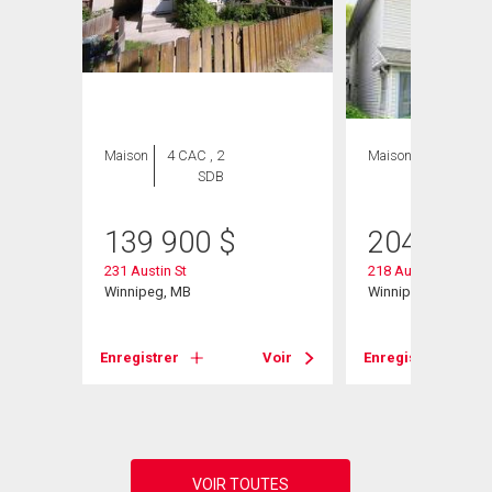
Maison
4 CAC , 2
Maison
3 CAC , 2
SDB
SDB
139 900
$
204 900
231 Austin St
218 Austin St
Winnipeg, MB
Winnipeg, MB
Enregistrer
Voir
Enregistrer
Voir