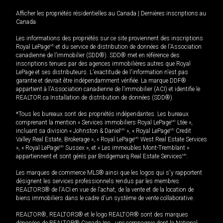
Afficher les propriétés résidentielles au Canada
|
Dernières inscriptions au
Canada
Les informations des propriétés sur ce site proviennent des inscriptions
Royal LePage
MD
et du service de distribution de données de l'Association
canadienne de l’immobilier (SDD®). SDD® met en référence des
inscriptions tenues par des agences immobilières autres que Royal
LePage et ses distributeurs. L'exactitude de l'information n'est pas
garantie et devrait être indépendamment vérifiée. La marque DDF®
appartient à l'Association canadienne de l’immobilier (ACI) et identifie le
REALTOR.ca Installation de distribution de données (SDD®).
*Tous les bureaux sont des propriétés indépendantes. Les bureaux
comprenant la mention « Services immobiliers Royal LePage
MD
Ltée »,
incluant sa division « Johnston & Daniel
MD
», « Royal LePage
MD
Credit
Valley Real Estate, Brokerage », « Royal LePage
MD
West Real Estate Services
», « Royal LePage
MD
Sussex », et « Les immeubles Mont-Tremblant »
appartiennent et sont gérés par Bridgemarq Real Estate Services
MD
.
Les marques de commerce MLS® ainsi que les logos qui s'y rapportent
désignent les services professionnels rendus par les membres
REALTORS® de l'ACI en vue de l'achat, de la vente et de la location de
biens immobiliers dans le cadre d'un système de vente collaborative.
REALTOR®, REALTORS® et le logo REALTOR® sont des marques
déposées de REALTOR® Canada Inc., une compagnie dont la National