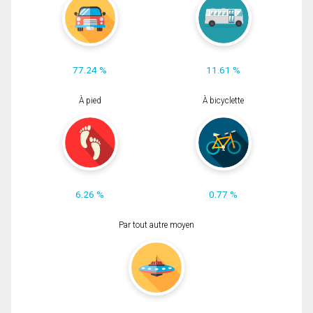
77.24 %
11.61 %
À pied
À bicyclette
6.26 %
0.77 %
Par tout autre moyen