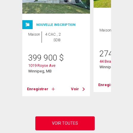
NOUVELLE INSCRIPTION
Maison
2 CAC , 1
Maison
4 CAC , 2
SDB
SDB
274 900
399 900
$
44 Beaumont Bay
1019 Royse Ave
Winnipeg, MB
Winnipeg, MB
Voir
Enregistrer
Enregistrer
Voir