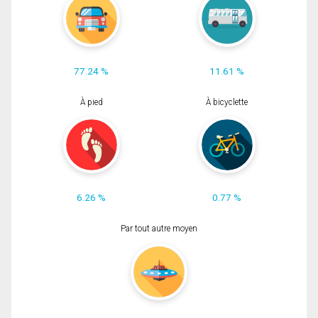
77.24 %
11.61 %
À pied
À bicyclette
6.26 %
0.77 %
Par tout autre moyen