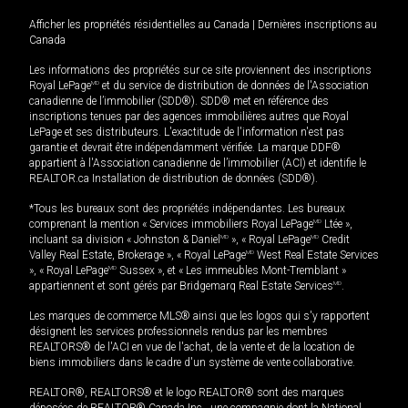
Afficher les propriétés résidentielles au Canada
|
Dernières inscriptions au
Canada
Les informations des propriétés sur ce site proviennent des inscriptions
Royal LePage
MD
et du service de distribution de données de l'Association
canadienne de l’immobilier (SDD®). SDD® met en référence des
inscriptions tenues par des agences immobilières autres que Royal
LePage et ses distributeurs. L'exactitude de l'information n'est pas
garantie et devrait être indépendamment vérifiée. La marque DDF®
appartient à l'Association canadienne de l’immobilier (ACI) et identifie le
REALTOR.ca Installation de distribution de données (SDD®).
*Tous les bureaux sont des propriétés indépendantes. Les bureaux
comprenant la mention « Services immobiliers Royal LePage
MD
Ltée »,
incluant sa division « Johnston & Daniel
MD
», « Royal LePage
MD
Credit
Valley Real Estate, Brokerage », « Royal LePage
MD
West Real Estate Services
», « Royal LePage
MD
Sussex », et « Les immeubles Mont-Tremblant »
appartiennent et sont gérés par Bridgemarq Real Estate Services
MD
.
Les marques de commerce MLS® ainsi que les logos qui s'y rapportent
désignent les services professionnels rendus par les membres
REALTORS® de l'ACI en vue de l'achat, de la vente et de la location de
biens immobiliers dans le cadre d'un système de vente collaborative.
REALTOR®, REALTORS® et le logo REALTOR® sont des marques
déposées de REALTOR® Canada Inc., une compagnie dont la National