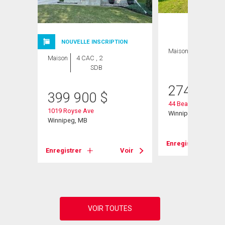
ION
NOUVELLE INSCRIPTION
Maison
2 CAC , 1
Maison
4 CAC , 2
SDB
SDB
274 900
399 900
$
44 Beaumont Bay
1019 Royse Ave
Winnipeg, MB
Winnipeg, MB
Enregistrer
Voir
Enregistrer
Voir