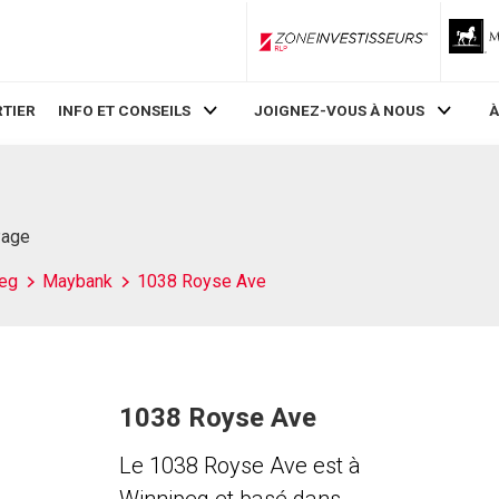
ZoneInvestisseurs RLP
TIER
INFO ET CONSEILS
JOIGNEZ-VOUS À NOUS
À
Page
eg
Maybank
1038 Royse Ave
1038 Royse Ave
Le 1038 Royse Ave est à