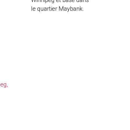
Winnipeg et basé dans
le quartier Maybank.
peg,