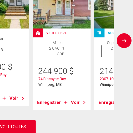
VISITE LIBRE
NOUVELLE INS
on
Maison
Copropriété
 1
2 CAC , 1
2 CAC , 2
DB
SDB
SDB
00
$
244 900
$
214 900
 Bay
74 Biscayne Bay
2307-100 Plaza Dr
B
Winnipeg, MB
Winnipeg, MB
Voir
Enregistrer
Voir
Enregistrer