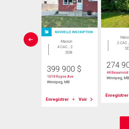
UVELLE INSCRIPTION
NOUVELLE INSCRIPTION
Mais
Maison
Maison
2 CAC ,
 CAC , 2
4 CAC , 2
S
SDB
SDB
274 9
9 900
$
399 900
$
44 Beaumont
Michael Road
1019 Royse Ave
Winnipeg, M
eg, MB
Winnipeg, MB
Enregistrer
strer
Voir
Enregistrer
Voir