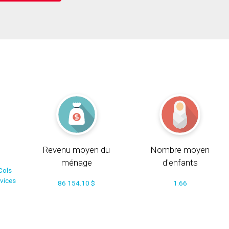
Revenu moyen du
Nombre moyen
ménage
d'enfants
Cols
rvices
86 154.10 $
1.66