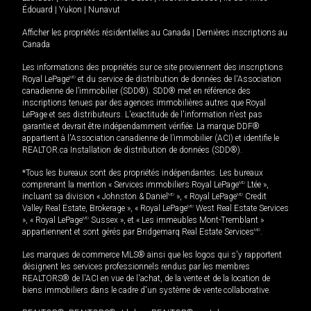
Édouard
|
Yukon
|
Nunavut
Afficher les propriétés résidentielles au Canada
|
Dernières inscriptions au
Canada
Les informations des propriétés sur ce site proviennent des inscriptions
Royal LePage
MD
et du service de distribution de données de l'Association
canadienne de l’immobilier (SDD®). SDD® met en référence des
inscriptions tenues par des agences immobilières autres que Royal
LePage et ses distributeurs. L'exactitude de l'information n'est pas
garantie et devrait être indépendamment vérifiée. La marque DDF®
appartient à l'Association canadienne de l’immobilier (ACI) et identifie le
REALTOR.ca Installation de distribution de données (SDD®).
*Tous les bureaux sont des propriétés indépendantes. Les bureaux
comprenant la mention « Services immobiliers Royal LePage
MD
Ltée »,
incluant sa division « Johnston & Daniel
MD
», « Royal LePage
MD
Credit
Valley Real Estate, Brokerage », « Royal LePage
MD
West Real Estate Services
», « Royal LePage
MD
Sussex », et « Les immeubles Mont-Tremblant »
appartiennent et sont gérés par Bridgemarq Real Estate Services
MD
.
Les marques de commerce MLS® ainsi que les logos qui s'y rapportent
désignent les services professionnels rendus par les membres
REALTORS® de l'ACI en vue de l'achat, de la vente et de la location de
biens immobiliers dans le cadre d'un système de vente collaborative.