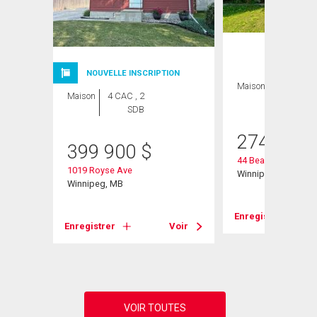
ION
NOUVELLE INSCRIPTION
Maison
2 CAC , 1
Maison
4 CAC , 2
SDB
SDB
274 900
399 900
$
44 Beaumont Bay
1019 Royse Ave
Winnipeg, MB
Winnipeg, MB
Enregistrer
Voir
Enregistrer
Voir