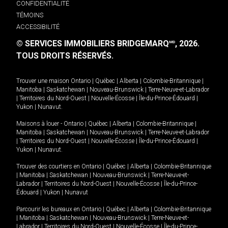
CONFIDENTIALITÉ
TÉMOINS
ACCESSIBILITÉ
© SERVICES IMMOBILIERS BRIDGEMARQ
, 2026.
MD
TOUS DROITS RÉSERVÉS.
Trouver une maison
Ontario
|
Québec
|
Alberta
|
Colombie-Britannique
|
Manitoba
|
Saskatchewan
|
Nouveau-Brunswick
|
Terre-Neuve-et-Labrador
|
Territoires du Nord-Ouest
|
Nouvelle-Écosse
|
Île-du-Prince-Édouard
|
Yukon
|
Nunavut
.
Maisons à louer -
Ontario
|
Québec
|
Alberta
|
Colombie-Britannique
|
Manitoba
|
Saskatchewan
|
Nouveau-Brunswick
|
Terre-Neuve-et-Labrador
|
Territoires du Nord-Ouest
|
Nouvelle-Écosse
|
Île-du-Prince-Édouard
|
Yukon
|
Nunavut
.
Trouver des courtiers en
Ontario
|
Québec
|
Alberta
|
Colombie-Britannique
|
Manitoba
|
Saskatchewan
|
Nouveau-Brunswick
|
Terre-Neuve-et-
Labrador
|
Territoires du Nord-Ouest
|
Nouvelle-Écosse
|
Île-du-Prince-
Édouard
|
Yukon
|
Nunavut
Parcourir les bureaux en
Ontario
|
Québec
|
Alberta
|
Colombie-Britannique
|
Manitoba
|
Saskatchewan
|
Nouveau-Brunswick
|
Terre-Neuve-et-
Labrador
|
Territoires du Nord-Ouest
|
Nouvelle-Écosse
|
Île-du-Prince-