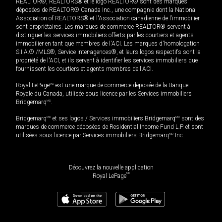
REALTOR®, REALTORS® et le logo REALTOR® sont des marques
déposées de REALTOR® Canada Inc., une compagnie dont la National
Association of REALTORS® et l'Association canadienne de l’immobilier
sont propriétaires. Les marques de commerce REALTOR® servent à
distinguer les services immobiliers offerts par les courtiers et agents
immobilier en tant que membres de l'ACI. Les marques d'homologation
S.I.A.® /MLS®, Service inter-agences®, et leurs logos respectifs sont la
propriété de l'ACI, et ils servent à identifier les services immobiliers que
fournissent les courtiers et agents membres de l'ACI.
Royal LePage
MD
est une marque de commerce déposée de la Banque
Royale du Canada, utilisée sous licence par les Services immobiliers
Bridgemarq
MD
.
Bridgemarq
MD
et ses logos / Services immobiliers Bridgemarq
MD
sont des
marques de commerce déposées de Residential Income Fund L.P. et sont
utilisées sous licence par Services immobiliers Bridgemarq
MD
Inc.
Découvrez la nouvelle application
MD
Royal LePage