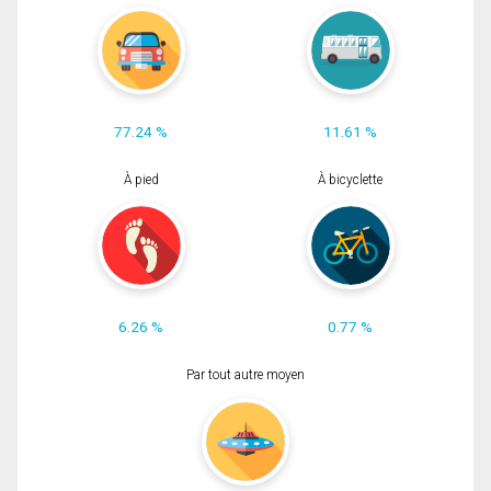
77.24 %
11.61 %
À pied
À bicyclette
6.26 %
0.77 %
Par tout autre moyen