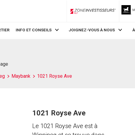
ZoneInvestisseurs RLP
TIER
INFO ET CONSEILS
JOIGNEZ-VOUS À NOUS
À
Page
eg
Maybank
1021 Royse Ave
1021 Royse Ave
Le 1021 Royse Ave est à