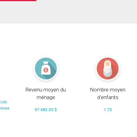
Revenu moyen du
Nombre moyen
ménage
d'enfants
Cols
rvices
97 483.05 $
1.75