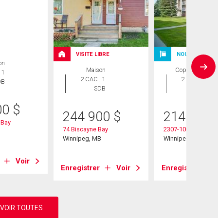
VISITE LIBRE
NOUVELLE INS
on
Maison
Copropriété
 1
2 CAC , 1
2 CAC , 2
DB
SDB
SDB
00
$
244 900
$
214 900
 Bay
74 Biscayne Bay
2307-100 Plaza Dr
B
Winnipeg, MB
Winnipeg, MB
Voir
Enregistrer
Voir
Enregistrer