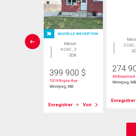
UVELLE INSCRIPTION
NOUVELLE INSCRIPTION
Mais
Maison
Maison
2 CAC ,
 CAC , 2
4 CAC , 2
S
SDB
SDB
274 9
9 900
$
399 900
$
44 Beaumont
Michael Road
1019 Royse Ave
Winnipeg, M
eg, MB
Winnipeg, MB
Enregistrer
strer
Voir
Enregistrer
Voir