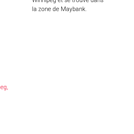
Winnipeg et se trouve dans
la zone de Maybank.
peg,