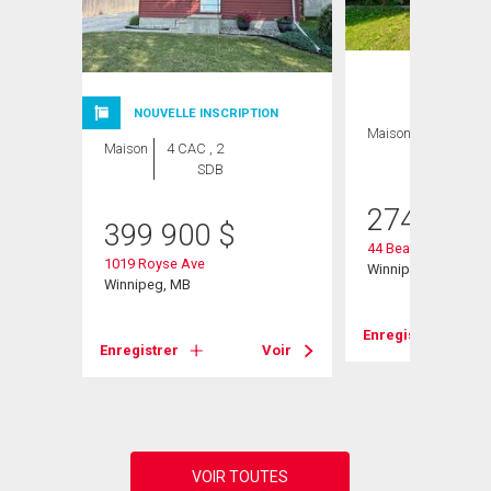
ION
NOUVELLE INSCRIPTION
Maison
2 CAC , 1
Maison
4 CAC , 2
SDB
SDB
274 900
399 900
$
44 Beaumont Bay
1019 Royse Ave
Winnipeg, MB
Winnipeg, MB
Enregistrer
Voir
Enregistrer
Voir