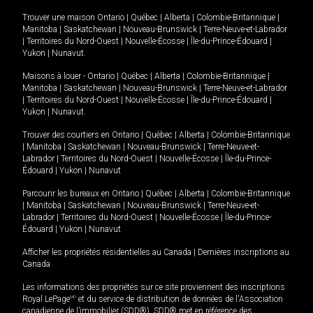
Trouver une maison
Ontario
|
Québec
|
Alberta
|
Colombie-Britannique
|
Manitoba
|
Saskatchewan
|
Nouveau-Brunswick
|
Terre-Neuve-et-Labrador
|
Territoires du Nord-Ouest
|
Nouvelle-Écosse
|
Île-du-Prince-Édouard
|
Yukon
|
Nunavut
.
Maisons à louer -
Ontario
|
Québec
|
Alberta
|
Colombie-Britannique
|
Manitoba
|
Saskatchewan
|
Nouveau-Brunswick
|
Terre-Neuve-et-Labrador
|
Territoires du Nord-Ouest
|
Nouvelle-Écosse
|
Île-du-Prince-Édouard
|
Yukon
|
Nunavut
.
Trouver des courtiers en
Ontario
|
Québec
|
Alberta
|
Colombie-Britannique
|
Manitoba
|
Saskatchewan
|
Nouveau-Brunswick
|
Terre-Neuve-et-
Labrador
|
Territoires du Nord-Ouest
|
Nouvelle-Écosse
|
Île-du-Prince-
Édouard
|
Yukon
|
Nunavut
Parcourir les bureaux en
Ontario
|
Québec
|
Alberta
|
Colombie-Britannique
|
Manitoba
|
Saskatchewan
|
Nouveau-Brunswick
|
Terre-Neuve-et-
Labrador
|
Territoires du Nord-Ouest
|
Nouvelle-Écosse
|
Île-du-Prince-
Édouard
|
Yukon
|
Nunavut
Afficher les propriétés résidentielles au Canada
|
Dernières inscriptions au
Canada
Les informations des propriétés sur ce site proviennent des inscriptions
Royal LePage
MD
et du service de distribution de données de l'Association
canadienne de l’immobilier (SDD®). SDD® met en référence des