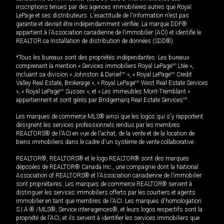
inscriptions tenues par des agences immobilières autres que Royal
LePage et ses distributeurs. L'exactitude de l'information n'est pas
garantie et devrait être indépendamment vérifiée. La marque DDF®
appartient à l'Association canadienne de l’immobilier (ACI) et identifie le
REALTOR.ca Installation de distribution de données (SDD®).
*Tous les bureaux sont des propriétés indépendantes. Les bureaux
comprenant la mention « Services immobiliers Royal LePage
MD
Ltée »,
incluant sa division « Johnston & Daniel
MD
», « Royal LePage
MD
Credit
Valley Real Estate, Brokerage », « Royal LePage
MD
West Real Estate Services
», « Royal LePage
MD
Sussex », et « Les immeubles Mont-Tremblant »
appartiennent et sont gérés par Bridgemarq Real Estate Services
MD
.
Les marques de commerce MLS® ainsi que les logos qui s'y rapportent
désignent les services professionnels rendus par les membres
REALTORS® de l'ACI en vue de l'achat, de la vente et de la location de
biens immobiliers dans le cadre d'un système de vente collaborative.
REALTOR®, REALTORS® et le logo REALTOR® sont des marques
déposées de REALTOR® Canada Inc., une compagnie dont la National
Association of REALTORS® et l'Association canadienne de l’immobilier
sont propriétaires. Les marques de commerce REALTOR® servent à
distinguer les services immobiliers offerts par les courtiers et agents
immobilier en tant que membres de l'ACI. Les marques d'homologation
S.I.A.® /MLS®, Service inter-agences®, et leurs logos respectifs sont la
propriété de l'ACI, et ils servent à identifier les services immobiliers que