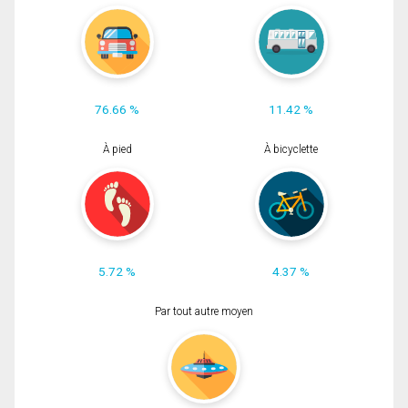
76.66 %
11.42 %
À pied
À bicyclette
5.72 %
4.37 %
Par tout autre moyen