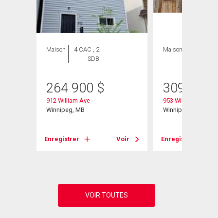
Maison
4 CAC , 2
Maison
4 CAC , 2
SDB
SDB
264 900
$
309 000
912 William Ave
953 William Ave
Winnipeg, MB
Winnipeg, MB
Voir
Enregistrer
Voir
Enregistrer