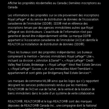
Afficher les propriétés résidentielles au Canada
|
Dernières inscriptions au
Canada
Les informations des propriétés sur ce site proviennent des inscriptions
Royal LePage
MD
et du service de distribution de données de l'Association
canadienne de l’immobilier (SDD®). SDD® met en référence des
inscriptions tenues par des agences immobilières autres que Royal
LePage et ses distributeurs. L'exactitude de l'information n'est pas
garantie et devrait être indépendamment vérifiée. La marque DDF®
appartient à l'Association canadienne de l’immobilier (ACI) et identifie le
REALTOR.ca Installation de distribution de données (SDD®).
*Tous les bureaux sont des propriétés indépendantes. Les bureaux
comprenant la mention « Services immobiliers Royal LePage
MD
Ltée »,
incluant sa division « Johnston & Daniel
MD
», « Royal LePage
MD
Credit
Valley Real Estate, Brokerage », « Royal LePage
MD
West Real Estate Services
», « Royal LePage
MD
Sussex », et « Les immeubles Mont-Tremblant »
appartiennent et sont gérés par Bridgemarq Real Estate Services
MD
.
Les marques de commerce MLS® ainsi que les logos qui s'y rapportent
désignent les services professionnels rendus par les membres
REALTORS® de l'ACI en vue de l'achat, de la vente et de la location de
biens immobiliers dans le cadre d'un système de vente collaborative.
REALTOR®, REALTORS® et le logo REALTOR® sont des marques
déposées de REALTOR® Canada Inc., une compagnie dont la National