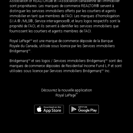
Association of REALTORS® et l'Association canadienne de l’immobilier
sont propriétaires. Les marques de commerce REALTOR® servent à
distinguer les services immobiliers offerts par les courtiers et agents
immobilier en tant que membres de l'ACI. Les marques d'homologation
S.I.A.® /MLS®, Service inter-agences®, et leurs logos respectifs sont la
propriété de l'ACI, et ils servent à identifier les services immobiliers que
fournissent les courtiers et agents membres de l'ACI.
Royal LePage
MD
est une marque de commerce déposée de la Banque
Royale du Canada, utilisée sous licence par les Services immobiliers
Bridgemarq
MD
.
Bridgemarq
MD
et ses logos / Services immobiliers Bridgemarq
MD
sont des
marques de commerce déposées de Residential Income Fund L.P. et sont
utilisées sous licence par Services immobiliers Bridgemarq
MD
Inc.
Découvrez la nouvelle application
MD
Royal LePage