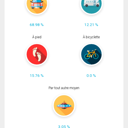
68.98 %
12.21 %
À pied
À bicyclette
15.76 %
0.0 %
Par tout autre moyen
3.05 %