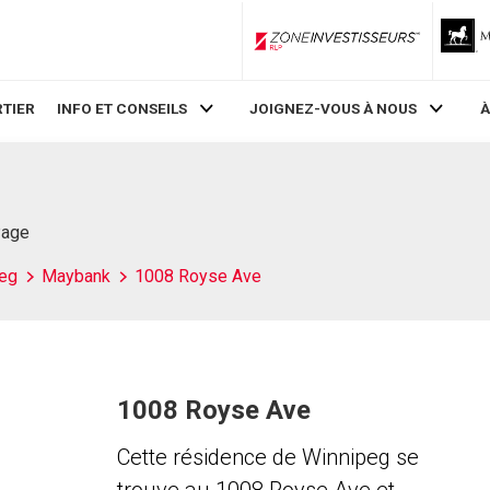
ZoneInvestisseurs RLP
TIER
INFO ET CONSEILS
JOIGNEZ-VOUS À NOUS
À
Page
eg
Maybank
1008 Royse Ave
1008 Royse Ave
Cette résidence de Winnipeg se