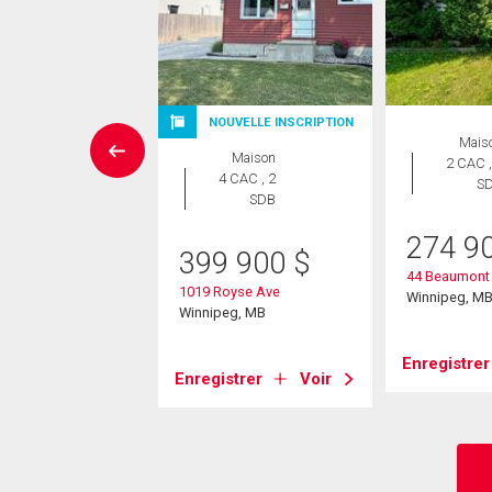
UVELLE INSCRIPTION
NOUVELLE INSCRIPTION
Mais
Maison
Maison
2 CAC ,
 CAC , 2
4 CAC , 2
S
SDB
SDB
274 9
9 900
$
399 900
$
44 Beaumont
Michael Road
1019 Royse Ave
Winnipeg, M
eg, MB
Winnipeg, MB
Enregistrer
strer
Voir
Enregistrer
Voir