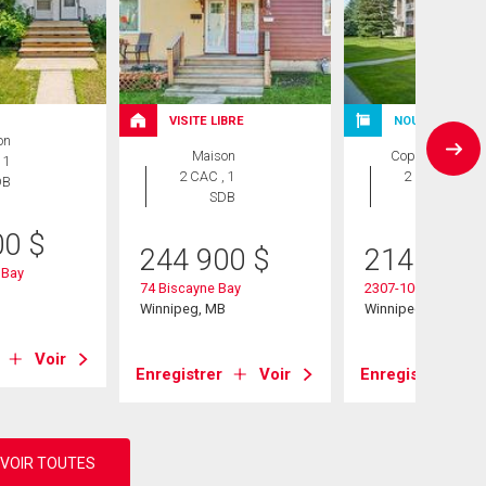
VISITE LIBRE
NOUVELLE INS
on
Maison
Copropriété
 1
2 CAC , 1
2 CAC , 2
DB
SDB
SDB
00
$
244 900
$
214 900
 Bay
74 Biscayne Bay
2307-100 Plaza Dr
B
Winnipeg, MB
Winnipeg, MB
Voir
Enregistrer
Voir
Enregistrer