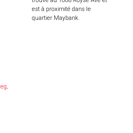
trouve au 1008 Royse Ave et
est à proximité dans le
quartier Maybank.
peg,