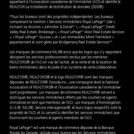
appartient à l'Association canadienne de l’immobilier (ACI) et identifie le
REALTOR.ca Installation de distribution de données (SDD®).
*Tous les bureaux sont des propriétés indépendantes. Les bureaux
comprenant la mention « Services immobiliers Royal LePage
MD
Ltée »,
incluant sa division « Johnston & Daniel
MD
», « Royal LePage
MD
Credit
Valley Real Estate, Brokerage », « Royal LePage
MD
West Real Estate Services
», « Royal LePage
MD
Sussex », et « Les immeubles Mont-Tremblant »
appartiennent et sont gérés par Bridgemarq Real Estate Services
MD
.
Les marques de commerce MLS® ainsi que les logos qui s'y rapportent
désignent les services professionnels rendus par les membres
REALTORS® de l'ACI en vue de l'achat, de la vente et de la location de
biens immobiliers dans le cadre d'un système de vente collaborative.
REALTOR®, REALTORS® et le logo REALTOR® sont des marques
déposées de REALTOR® Canada Inc., une compagnie dont la National
Association of REALTORS® et l'Association canadienne de l’immobilier
sont propriétaires. Les marques de commerce REALTOR® servent à
distinguer les services immobiliers offerts par les courtiers et agents
immobilier en tant que membres de l'ACI. Les marques d'homologation
S.I.A.® /MLS®, Service inter-agences®, et leurs logos respectifs sont la
propriété de l'ACI, et ils servent à identifier les services immobiliers que
fournissent les courtiers et agents membres de l'ACI.
Royal LePage
MD
est une marque de commerce déposée de la Banque
Royale du Canada, utilisée sous licence par les Services immobiliers