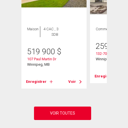
Maison
4 CAC , 3
Commercial
SDB
259 900
519 900
$
132-701 Regent Av
107 Paul Martin Dr
Winnipeg, MB
Winnipeg, MB
Enregistrer
Voir
Enregistrer
Voir