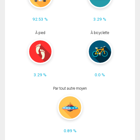
92.53 %
3.29 %
À pied
À bicyclette
3.29 %
0.0 %
Par tout autre moyen
0.89 %