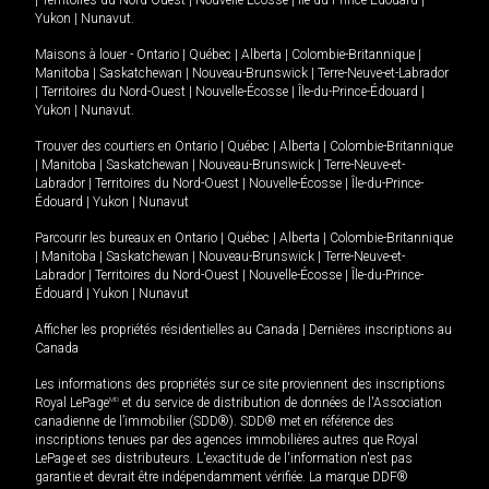
|
Territoires du Nord-Ouest
|
Nouvelle-Écosse
|
Île-du-Prince-Édouard
|
Yukon
|
Nunavut
.
Maisons à louer -
Ontario
|
Québec
|
Alberta
|
Colombie-Britannique
|
Manitoba
|
Saskatchewan
|
Nouveau-Brunswick
|
Terre-Neuve-et-Labrador
|
Territoires du Nord-Ouest
|
Nouvelle-Écosse
|
Île-du-Prince-Édouard
|
Yukon
|
Nunavut
.
Trouver des courtiers en
Ontario
|
Québec
|
Alberta
|
Colombie-Britannique
|
Manitoba
|
Saskatchewan
|
Nouveau-Brunswick
|
Terre-Neuve-et-
Labrador
|
Territoires du Nord-Ouest
|
Nouvelle-Écosse
|
Île-du-Prince-
Édouard
|
Yukon
|
Nunavut
Parcourir les bureaux en
Ontario
|
Québec
|
Alberta
|
Colombie-Britannique
|
Manitoba
|
Saskatchewan
|
Nouveau-Brunswick
|
Terre-Neuve-et-
Labrador
|
Territoires du Nord-Ouest
|
Nouvelle-Écosse
|
Île-du-Prince-
Édouard
|
Yukon
|
Nunavut
Afficher les propriétés résidentielles au Canada
|
Dernières inscriptions au
Canada
Les informations des propriétés sur ce site proviennent des inscriptions
Royal LePage
MD
et du service de distribution de données de l'Association
canadienne de l’immobilier (SDD®). SDD® met en référence des
inscriptions tenues par des agences immobilières autres que Royal
LePage et ses distributeurs. L'exactitude de l'information n'est pas
garantie et devrait être indépendamment vérifiée. La marque DDF®