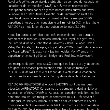
Royal LePage
MD
et du service de distribution de données de l'Association
canadienne de l’immobilier (SDD®). SDD® met en référence des
inscriptions tenues par des agences immobilières autres que Royal
LePage et ses distributeurs. L'exactitude de l'information n'est pas
garantie et devrait être indépendamment vérifiée. La marque DDF®
appartient à l'Association canadienne de l’immobilier (ACI) et identifie le
REALTOR.ca Installation de distribution de données (SDD®).
*Tous les bureaux sont des propriétés indépendantes. Les bureaux
comprenant la mention « Services immobiliers Royal LePage
MD
Ltée »,
incluant sa division « Johnston & Daniel
MD
», « Royal LePage
MD
Credit
Valley Real Estate, Brokerage », « Royal LePage
MD
West Real Estate Services
», « Royal LePage
MD
Sussex », et « Les immeubles Mont-Tremblant »
appartiennent et sont gérés par Bridgemarq Real Estate Services
MD
.
Les marques de commerce MLS® ainsi que les logos qui s'y rapportent
désignent les services professionnels rendus par les membres
REALTORS® de l'ACI en vue de l'achat, de la vente et de la location de
biens immobiliers dans le cadre d'un système de vente collaborative.
REALTOR®, REALTORS® et le logo REALTOR® sont des marques
déposées de REALTOR® Canada Inc., une compagnie dont la National
Association of REALTORS® et l'Association canadienne de l’immobilier
sont propriétaires. Les marques de commerce REALTOR® servent à
distinguer les services immobiliers offerts par les courtiers et agents
immobilier en tant que membres de l'ACI. Les marques d'homologation
S.I.A.® /MLS®, Service inter-agences®, et leurs logos respectifs sont la