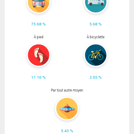
75.68 %
5.68 %
À pied
À bicyclette
11.16 %
2.05 %
Par tout autre moyen
5.43 %