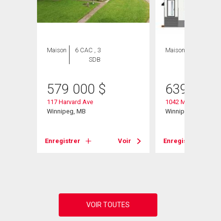
ION
Maison
6 CAC , 3
Maison
5 CAC , 3
SDB
SDB
579 000
$
639 900
117 Harvard Ave
1042 Mulvey Ave
Winnipeg, MB
Winnipeg, MB
Enregistrer
Voir
Enregistrer
Voir