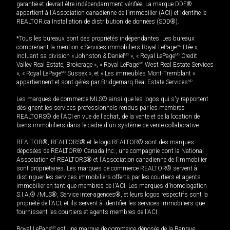
garantie et devrait être indépendamment vérifiée. La marque DDF®
appartient à l'Association canadienne de l’immobilier (ACI) et identifie le
REALTOR.ca Installation de distribution de données (SDD®).
*Tous les bureaux sont des propriétés indépendantes. Les bureaux
comprenant la mention « Services immobiliers Royal LePage
MD
Ltée »,
incluant sa division « Johnston & Daniel
MD
», « Royal LePage
MD
Credit
Valley Real Estate, Brokerage », « Royal LePage
MD
West Real Estate Services
», « Royal LePage
MD
Sussex », et « Les immeubles Mont-Tremblant »
appartiennent et sont gérés par Bridgemarq Real Estate Services
MD
.
Les marques de commerce MLS® ainsi que les logos qui s'y rapportent
désignent les services professionnels rendus par les membres
REALTORS® de l'ACI en vue de l'achat, de la vente et de la location de
biens immobiliers dans le cadre d'un système de vente collaborative.
REALTOR®, REALTORS® et le logo REALTOR® sont des marques
déposées de REALTOR® Canada Inc., une compagnie dont la National
Association of REALTORS® et l'Association canadienne de l’immobilier
sont propriétaires. Les marques de commerce REALTOR® servent à
distinguer les services immobiliers offerts par les courtiers et agents
immobilier en tant que membres de l'ACI. Les marques d'homologation
S.I.A.® /MLS®, Service inter-agences®, et leurs logos respectifs sont la
propriété de l'ACI, et ils servent à identifier les services immobiliers que
fournissent les courtiers et agents membres de l'ACI.
Royal LePage
MD
est une marque de commerce déposée de la Banque