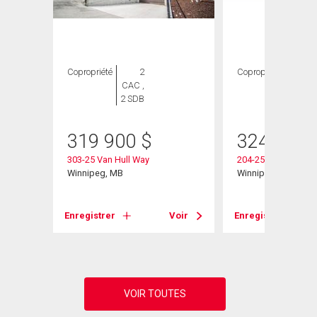
Copropriété
2
Copropriété
2
CAC ,
CAC ,
2 SDB
2 SDB
319 900
$
324 900
303-25 Van Hull Way
204-25 Van Hull Wa
Winnipeg, MB
Winnipeg, MB
Voir
Enregistrer
Voir
Enregistrer