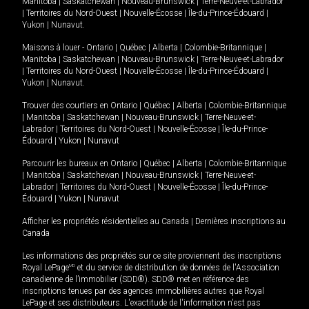
Manitoba
|
Saskatchewan
|
Nouveau-Brunswick
|
Terre-Neuve-et-Labrador
|
Territoires du Nord-Ouest
|
Nouvelle-Écosse
|
Île-du-Prince-Édouard
|
Yukon
|
Nunavut
.
Maisons à louer -
Ontario
|
Québec
|
Alberta
|
Colombie-Britannique
|
Manitoba
|
Saskatchewan
|
Nouveau-Brunswick
|
Terre-Neuve-et-Labrador
|
Territoires du Nord-Ouest
|
Nouvelle-Écosse
|
Île-du-Prince-Édouard
|
Yukon
|
Nunavut
.
Trouver des courtiers en
Ontario
|
Québec
|
Alberta
|
Colombie-Britannique
|
Manitoba
|
Saskatchewan
|
Nouveau-Brunswick
|
Terre-Neuve-et-
Labrador
|
Territoires du Nord-Ouest
|
Nouvelle-Écosse
|
Île-du-Prince-
Édouard
|
Yukon
|
Nunavut
Parcourir les bureaux en
Ontario
|
Québec
|
Alberta
|
Colombie-Britannique
|
Manitoba
|
Saskatchewan
|
Nouveau-Brunswick
|
Terre-Neuve-et-
Labrador
|
Territoires du Nord-Ouest
|
Nouvelle-Écosse
|
Île-du-Prince-
Édouard
|
Yukon
|
Nunavut
Afficher les propriétés résidentielles au Canada
|
Dernières inscriptions au
Canada
Les informations des propriétés sur ce site proviennent des inscriptions
Royal LePage
MD
et du service de distribution de données de l'Association
canadienne de l’immobilier (SDD®). SDD® met en référence des
inscriptions tenues par des agences immobilières autres que Royal
LePage et ses distributeurs. L'exactitude de l'information n'est pas