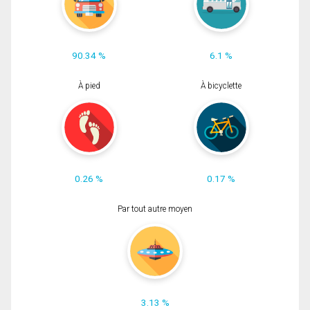
90.34 %
6.1 %
À pied
À bicyclette
0.26 %
0.17 %
Par tout autre moyen
3.13 %