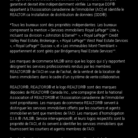
garantie et devrait être indépendamment vérifiée. La marque DDF®
appartient à l'Association canadienne de l’immobilier (ACI) et identifie le
REALTOR.ca Installation de distribution de données (SDD®).
*Tous les bureaux sont des propriétés indépendantes. Les bureaux
comprenant la mention « Services immobiliers Royal LePage
MD
Ltée »,
incluant sa division « Johnston & Daniel
MD
», « Royal LePage
MD
Credit
Valley Real Estate, Brokerage », « Royal LePage
MD
West Real Estate Services
», « Royal LePage
MD
Sussex », et « Les immeubles Mont-Tremblant »
appartiennent et sont gérés par Bridgemarq Real Estate Services
MD
.
Les marques de commerce MLS® ainsi que les logos qui s'y rapportent
désignent les services professionnels rendus par les membres
REALTORS® de l'ACI en vue de l'achat, de la vente et de la location de
biens immobiliers dans le cadre d'un système de vente collaborative.
REALTOR®, REALTORS® et le logo REALTOR® sont des marques
déposées de REALTOR® Canada Inc., une compagnie dont la National
Association of REALTORS® et l'Association canadienne de l’immobilier
sont propriétaires. Les marques de commerce REALTOR® servent à
distinguer les services immobiliers offerts par les courtiers et agents
immobilier en tant que membres de l'ACI. Les marques d'homologation
S.I.A.® /MLS®, Service inter-agences®, et leurs logos respectifs sont la
propriété de l'ACI, et ils servent à identifier les services immobiliers que
fournissent les courtiers et agents membres de l'ACI.