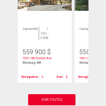
GE
Copropriété
1
Copropriété
2
CAC ,
CAC ,
2 SDB
2 SDB
559 900
$
550 000
1201-180 Tuxedo Ave
1001-180 Tuxedo A
Winnipeg, MB
Winnipeg, MB
Voir
Enregistrer
Voir
Enregistrer