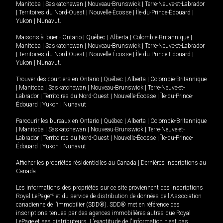
Manitoba
|
Saskatchewan
|
Nouveau-Brunswick
|
Terre-Neuve-et-Labrador
|
Territoires du Nord-Ouest
|
Nouvelle-Écosse
|
Île-du-Prince-Édouard
|
Yukon
|
Nunavut
.
Maisons à louer -
Ontario
|
Québec
|
Alberta
|
Colombie-Britannique
|
Manitoba
|
Saskatchewan
|
Nouveau-Brunswick
|
Terre-Neuve-et-Labrador
|
Territoires du Nord-Ouest
|
Nouvelle-Écosse
|
Île-du-Prince-Édouard
|
Yukon
|
Nunavut
.
Trouver des courtiers en
Ontario
|
Québec
|
Alberta
|
Colombie-Britannique
|
Manitoba
|
Saskatchewan
|
Nouveau-Brunswick
|
Terre-Neuve-et-
Labrador
|
Territoires du Nord-Ouest
|
Nouvelle-Écosse
|
Île-du-Prince-
Édouard
|
Yukon
|
Nunavut
Parcourir les bureaux en
Ontario
|
Québec
|
Alberta
|
Colombie-Britannique
|
Manitoba
|
Saskatchewan
|
Nouveau-Brunswick
|
Terre-Neuve-et-
Labrador
|
Territoires du Nord-Ouest
|
Nouvelle-Écosse
|
Île-du-Prince-
Édouard
|
Yukon
|
Nunavut
Afficher les propriétés résidentielles au Canada
|
Dernières inscriptions au
Canada
Les informations des propriétés sur ce site proviennent des inscriptions
Royal LePage
MD
et du service de distribution de données de l'Association
canadienne de l’immobilier (SDD®). SDD® met en référence des
inscriptions tenues par des agences immobilières autres que Royal
LePage et ses distributeurs. L'exactitude de l'information n'est pas