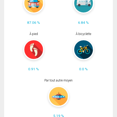
87.06 %
6.84 %
À pied
À bicyclette
0.91 %
0.0 %
Par tout autre moyen
5.19 %