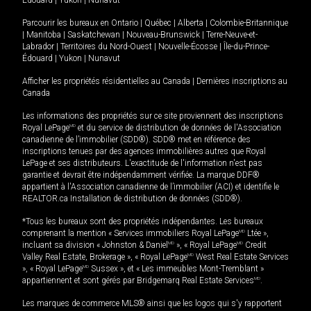
Parcourir les bureaux en
Ontario
|
Québec
|
Alberta
|
Colombie-Britannique
|
Manitoba
|
Saskatchewan
|
Nouveau-Brunswick
|
Terre-Neuve-et-
Labrador
|
Territoires du Nord-Ouest
|
Nouvelle-Écosse
|
Île-du-Prince-
Édouard
|
Yukon
|
Nunavut
Afficher les propriétés résidentielles au Canada
|
Dernières inscriptions au
Canada
Les informations des propriétés sur ce site proviennent des inscriptions
Royal LePage
MD
et du service de distribution de données de l'Association
canadienne de l’immobilier (SDD®). SDD® met en référence des
inscriptions tenues par des agences immobilières autres que Royal
LePage et ses distributeurs. L'exactitude de l'information n'est pas
garantie et devrait être indépendamment vérifiée. La marque DDF®
appartient à l'Association canadienne de l’immobilier (ACI) et identifie le
REALTOR.ca Installation de distribution de données (SDD®).
*Tous les bureaux sont des propriétés indépendantes. Les bureaux
comprenant la mention « Services immobiliers Royal LePage
MD
Ltée »,
incluant sa division « Johnston & Daniel
MD
», « Royal LePage
MD
Credit
Valley Real Estate, Brokerage », « Royal LePage
MD
West Real Estate Services
», « Royal LePage
MD
Sussex », et « Les immeubles Mont-Tremblant »
appartiennent et sont gérés par Bridgemarq Real Estate Services
MD
.
Les marques de commerce MLS® ainsi que les logos qui s'y rapportent