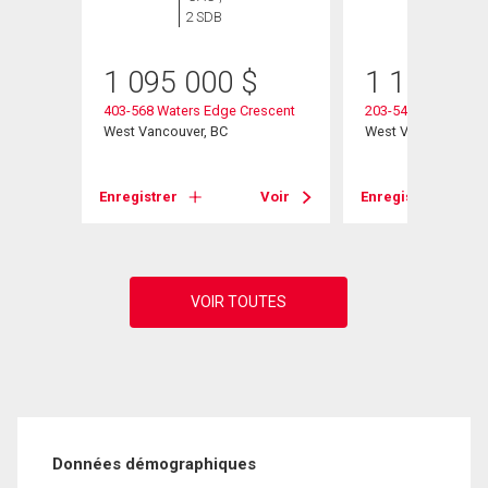
2 SDB
2 SDB
1 095 000
$
1 100 00
Place
403-568 Waters Edge Crescent
203-540 Waters Edg
West Vancouver, BC
West Vancouver, B
Voir
Enregistrer
Voir
Enregistrer
Données démographiques