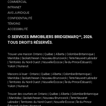
COMMERCIAL
INTRANET
AVIS JURIDIQUE
CONFIDENTIALITÉ
TÉMOINS
ACCESSIBILITÉ
© SERVICES IMMOBILIERS BRIDGEMARQ
, 2026.
MD
TOUS DROITS RÉSERVÉS.
Trouver une maison
Ontario
|
Québec
|
Alberta
|
Colombie-Britannique
|
Manitoba
|
Saskatchewan
|
Nouveau-Brunswick
|
Terre-Neuve-et-Labrador
|
Territoires du Nord-Ouest
|
Nouvelle-Écosse
|
Île-du-Prince-Édouard
|
Yukon
|
Nunavut
.
Maisons à louer -
Ontario
|
Québec
|
Alberta
|
Colombie-Britannique
|
Manitoba
|
Saskatchewan
|
Nouveau-Brunswick
|
Terre-Neuve-et-Labrador
|
Territoires du Nord-Ouest
|
Nouvelle-Écosse
|
Île-du-Prince-Édouard
|
Yukon
|
Nunavut
.
Trouver des courtiers en
Ontario
|
Québec
|
Alberta
|
Colombie-Britannique
|
Manitoba
|
Saskatchewan
|
Nouveau-Brunswick
|
Terre-Neuve-et-
Labrador
|
Territoires du Nord-Ouest
|
Nouvelle-Écosse
|
Île-du-Prince-
Édouard
|
Yukon
|
Nunavut