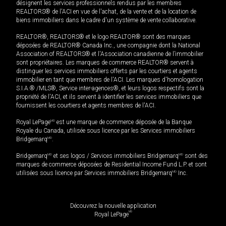
désignent les services professionnels rendus par les membres
REALTORS® de l'ACI en vue de l'achat, de la vente et de la location de
biens immobiliers dans le cadre d'un système de vente collaborative.
REALTOR®, REALTORS® et le logo REALTOR® sont des marques
déposées de REALTOR® Canada Inc., une compagnie dont la National
Association of REALTORS® et l'Association canadienne de l’immobilier
sont propriétaires. Les marques de commerce REALTOR® servent à
distinguer les services immobiliers offerts par les courtiers et agents
immobilier en tant que membres de l'ACI. Les marques d'homologation
S.I.A.® /MLS®, Service inter-agences®, et leurs logos respectifs sont la
propriété de l'ACI, et ils servent à identifier les services immobiliers que
fournissent les courtiers et agents membres de l'ACI.
Royal LePage
MD
est une marque de commerce déposée de la Banque
Royale du Canada, utilisée sous licence par les Services immobiliers
Bridgemarq
MD
.
Bridgemarq
MD
et ses logos / Services immobiliers Bridgemarq
MD
sont des
marques de commerce déposées de Residential Income Fund L.P. et sont
utilisées sous licence par Services immobiliers Bridgemarq
MD
Inc.
Découvrez la nouvelle application
MD
Royal LePage