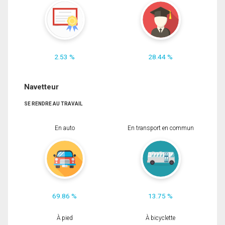
2.53 %
28.44 %
Navetteur
SE RENDRE AU TRAVAIL
En auto
En transport en commun
69.86 %
13.75 %
À pied
À bicyclette