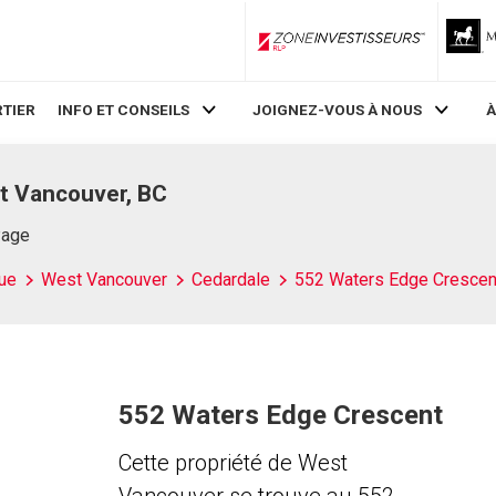
ZoneInvestisseurs RLP
TIER
INFO ET CONSEILS
JOIGNEZ-VOUS À NOUS
À
t Vancouver, BC
Page
ue
West Vancouver
Cedardale
552 Waters Edge Crescen
552 Waters Edge Crescent
Cette propriété de West