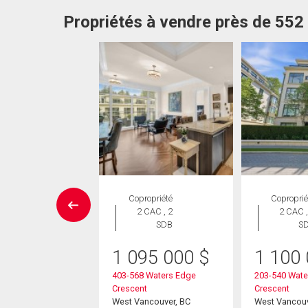
Propriétés à vendre près de 55
ropriété
Copropriété
Coproprié
 CAC , 2
2 CAC , 2
2 CAC ,
SDB
SDB
S
90 000
$
1 095 000
$
1 100
 Arthur Erickson
403-568 Waters Edge
203-540 Wate
Crescent
Crescent
ver, BC
West Vancouver, BC
West Vancouv