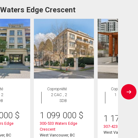
2 Waters Edge Crescent
té
Copropriété
Copropriété
 2
2 CAC , 2
1 CAC , 1
DB
SDB
SDB
 000
$
1 099 000
$
1 179 00
rs Edge
300-533 Waters Edge
307-423 6th Street
Crescent
West Vancouver, B
er, BC
West Vancouver, BC