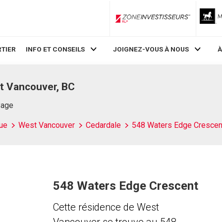
ZoneInvestisseurs RLP
TIER
INFO ET CONSEILS
JOIGNEZ-VOUS À NOUS
À
t Vancouver, BC
Page
ue
West Vancouver
Cedardale
548 Waters Edge Crescen
548 Waters Edge Crescent
Cette résidence de West