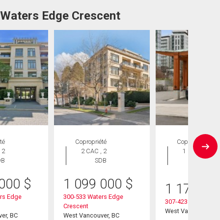
8 Waters Edge Crescent
té
Copropriété
Copropriété
 2
2 CAC , 2
1 CAC , 1
DB
SDB
SDB
 000
$
1 099 000
$
1 179 00
rs Edge
300-533 Waters Edge
307-423 6th Street
Crescent
West Vancouver, B
er, BC
West Vancouver, BC