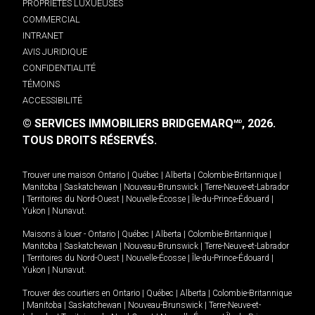
PROPRIÉTÉS LUXUEUSES
COMMERCIAL
INTRANET
AVIS JURIDIQUE
CONFIDENTIALITÉ
TÉMOINS
ACCESSIBILITÉ
© SERVICES IMMOBILIERS BRIDGEMARQ
, 2026.
MD
TOUS DROITS RÉSERVÉS.
Trouver une maison
Ontario
|
Québec
|
Alberta
|
Colombie-Britannique
|
Manitoba
|
Saskatchewan
|
Nouveau-Brunswick
|
Terre-Neuve-et-Labrador
|
Territoires du Nord-Ouest
|
Nouvelle-Écosse
|
Île-du-Prince-Édouard
|
Yukon
|
Nunavut
.
Maisons à louer -
Ontario
|
Québec
|
Alberta
|
Colombie-Britannique
|
Manitoba
|
Saskatchewan
|
Nouveau-Brunswick
|
Terre-Neuve-et-Labrador
|
Territoires du Nord-Ouest
|
Nouvelle-Écosse
|
Île-du-Prince-Édouard
|
Yukon
|
Nunavut
.
Trouver des courtiers en
Ontario
|
Québec
|
Alberta
|
Colombie-Britannique
|
Manitoba
|
Saskatchewan
|
Nouveau-Brunswick
|
Terre-Neuve-et-