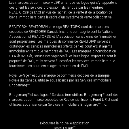
Les marques de commerce MLS® ainsi que les logos qui s'y rapportent
désignent les services professionnels rendus par les membres
REALTORS® de l'ACI en vue de l'achat, de la vente et de la location de
biens immobiliers dans le cadre d'un système de vente collaborative.
REALTOR®, REALTORS® et le logo REALTOR® sont des marques
déposées de REALTOR® Canada Inc., une compagnie dont la National
Association of REALTORS® et l'Association canadienne de l’immobilier
sont propriétaires. Les marques de commerce REALTOR® servent à
distinguer les services immobiliers offerts par les courtiers et agents
immobilier en tant que membres de l'ACI. Les marques d'homologation
S.I.A.® /MLS®, Service inter-agences®, et leurs logos respectifs sont la
propriété de l'ACI, et ils servent à identifier les services immobiliers que
fournissent les courtiers et agents membres de l'ACI.
Royal LePage
MD
est une marque de commerce déposée de la Banque
Royale du Canada, utilisée sous licence par les Services immobiliers
Bridgemarq
MD
.
Bridgemarq
MD
et ses logos / Services immobiliers Bridgemarq
MD
sont des
marques de commerce déposées de Residential Income Fund L.P. et sont
utilisées sous licence par Services immobiliers Bridgemarq
MD
Inc.
Découvrez la nouvelle application
MD
Royal LePage