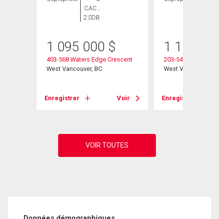
CAC ,
CAC ,
2 SDB
2 SDB
1 095 000
$
1 100 00
Place
403-568 Waters Edge Crescent
203-540 Waters Edg
West Vancouver, BC
West Vancouver, B
Voir
Enregistrer
Voir
Enregistrer
Données démographiques