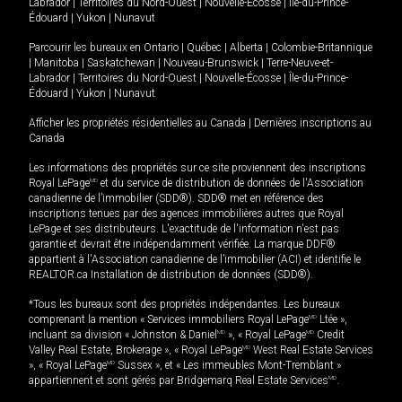
Labrador
|
Territoires du Nord-Ouest
|
Nouvelle-Écosse
|
Île-du-Prince-
Édouard
|
Yukon
|
Nunavut
Parcourir les bureaux en
Ontario
|
Québec
|
Alberta
|
Colombie-Britannique
|
Manitoba
|
Saskatchewan
|
Nouveau-Brunswick
|
Terre-Neuve-et-
Labrador
|
Territoires du Nord-Ouest
|
Nouvelle-Écosse
|
Île-du-Prince-
Édouard
|
Yukon
|
Nunavut
Afficher les propriétés résidentielles au Canada
|
Dernières inscriptions au
Canada
Les informations des propriétés sur ce site proviennent des inscriptions
Royal LePage
MD
et du service de distribution de données de l'Association
canadienne de l’immobilier (SDD®). SDD® met en référence des
inscriptions tenues par des agences immobilières autres que Royal
LePage et ses distributeurs. L'exactitude de l'information n'est pas
garantie et devrait être indépendamment vérifiée. La marque DDF®
appartient à l'Association canadienne de l’immobilier (ACI) et identifie le
REALTOR.ca Installation de distribution de données (SDD®).
*Tous les bureaux sont des propriétés indépendantes. Les bureaux
comprenant la mention « Services immobiliers Royal LePage
MD
Ltée »,
incluant sa division « Johnston & Daniel
MD
», « Royal LePage
MD
Credit
Valley Real Estate, Brokerage », « Royal LePage
MD
West Real Estate Services
», « Royal LePage
MD
Sussex », et « Les immeubles Mont-Tremblant »
appartiennent et sont gérés par Bridgemarq Real Estate Services
MD
.