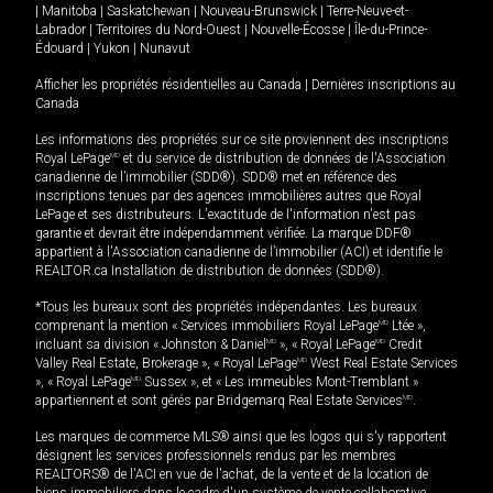
|
Manitoba
|
Saskatchewan
|
Nouveau-Brunswick
|
Terre-Neuve-et-
Labrador
|
Territoires du Nord-Ouest
|
Nouvelle-Écosse
|
Île-du-Prince-
Édouard
|
Yukon
|
Nunavut
Afficher les propriétés résidentielles au Canada
|
Dernières inscriptions au
Canada
Les informations des propriétés sur ce site proviennent des inscriptions
Royal LePage
MD
et du service de distribution de données de l'Association
canadienne de l’immobilier (SDD®). SDD® met en référence des
inscriptions tenues par des agences immobilières autres que Royal
LePage et ses distributeurs. L'exactitude de l'information n'est pas
garantie et devrait être indépendamment vérifiée. La marque DDF®
appartient à l'Association canadienne de l’immobilier (ACI) et identifie le
REALTOR.ca Installation de distribution de données (SDD®).
*Tous les bureaux sont des propriétés indépendantes. Les bureaux
comprenant la mention « Services immobiliers Royal LePage
MD
Ltée »,
incluant sa division « Johnston & Daniel
MD
», « Royal LePage
MD
Credit
Valley Real Estate, Brokerage », « Royal LePage
MD
West Real Estate Services
», « Royal LePage
MD
Sussex », et « Les immeubles Mont-Tremblant »
appartiennent et sont gérés par Bridgemarq Real Estate Services
MD
.
Les marques de commerce MLS® ainsi que les logos qui s'y rapportent
désignent les services professionnels rendus par les membres
REALTORS® de l'ACI en vue de l'achat, de la vente et de la location de
biens immobiliers dans le cadre d'un système de vente collaborative.