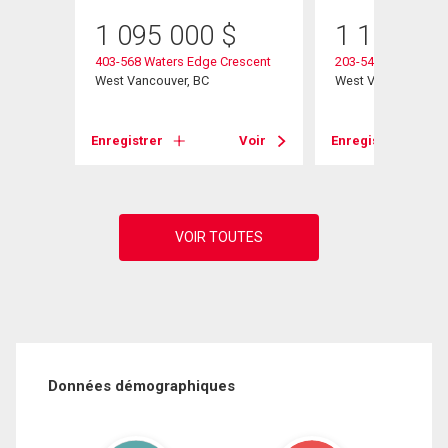
1 095 000
$
1 100 00
Place
403-568 Waters Edge Crescent
203-540 Waters Edg
West Vancouver, BC
West Vancouver, B
Voir
Enregistrer
Voir
Enregistrer
Données démographiques