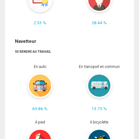
2.53 %
28.44 %
Navetteur
SE RENDRE AU TRAVAIL
En auto
En transport en commun
69.86 %
13.75 %
À pied
À bicyclette