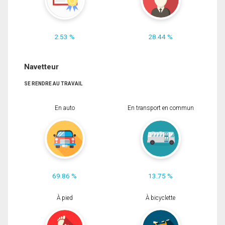
2.53 %
28.44 %
Navetteur
SE RENDRE AU TRAVAIL
En auto
En transport en commun
69.86 %
13.75 %
À pied
À bicyclette