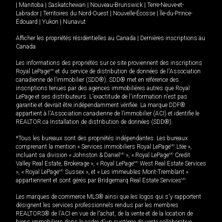
|
Manitoba
|
Saskatchewan
|
Nouveau-Brunswick
|
Terre-Neuve-et-
Labrador
|
Territoires du Nord-Ouest
|
Nouvelle-Écosse
|
Île-du-Prince-
Édouard
|
Yukon
|
Nunavut
Afficher les propriétés résidentielles au Canada
|
Dernières inscriptions au
Canada
Les informations des propriétés sur ce site proviennent des inscriptions
Royal LePage
MD
et du service de distribution de données de l'Association
canadienne de l’immobilier (SDD®). SDD® met en référence des
inscriptions tenues par des agences immobilières autres que Royal
LePage et ses distributeurs. L'exactitude de l'information n'est pas
garantie et devrait être indépendamment vérifiée. La marque DDF®
appartient à l'Association canadienne de l’immobilier (ACI) et identifie le
REALTOR.ca Installation de distribution de données (SDD®).
*Tous les bureaux sont des propriétés indépendantes. Les bureaux
comprenant la mention « Services immobiliers Royal LePage
MD
Ltée »,
incluant sa division « Johnston & Daniel
MD
», « Royal LePage
MD
Credit
Valley Real Estate, Brokerage », « Royal LePage
MD
West Real Estate Services
», « Royal LePage
MD
Sussex », et « Les immeubles Mont-Tremblant »
appartiennent et sont gérés par Bridgemarq Real Estate Services
MD
.
Les marques de commerce MLS® ainsi que les logos qui s'y rapportent
désignent les services professionnels rendus par les membres
REALTORS® de l'ACI en vue de l'achat, de la vente et de la location de
biens immobiliers dans le cadre d'un système de vente collaborative.