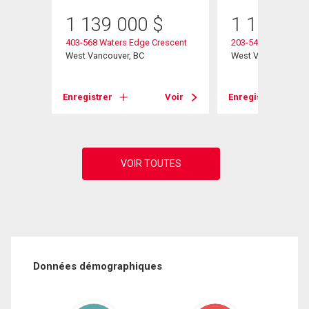
1 139 000
$
1 100 00
Place
403-568 Waters Edge Crescent
203-540 Waters Edg
West Vancouver, BC
West Vancouver, B
Voir
Enregistrer
Voir
Enregistrer
Données démographiques