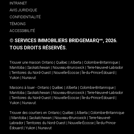
INTRANET
AVIS JURIDIQUE
CONFIDENTIALITÉ
TÉMOINS
ACCESSIBILITÉ
© SERVICES IMMOBILIERS BRIDGEMARQ
, 2026.
MD
TOUS DROITS RÉSERVÉS.
Trouver une maison
Ontario
|
Québec
|
Alberta
|
Colombie-Britannique
|
Manitoba
|
Saskatchewan
|
Nouveau-Brunswick
|
Terre-Neuve-et-Labrador
|
Territoires du Nord-Ouest
|
Nouvelle-Écosse
|
Île-du-Prince-Édouard
|
Yukon
|
Nunavut
.
Maisons à louer -
Ontario
|
Québec
|
Alberta
|
Colombie-Britannique
|
Manitoba
|
Saskatchewan
|
Nouveau-Brunswick
|
Terre-Neuve-et-Labrador
|
Territoires du Nord-Ouest
|
Nouvelle-Écosse
|
Île-du-Prince-Édouard
|
Yukon
|
Nunavut
.
Trouver des courtiers en
Ontario
|
Québec
|
Alberta
|
Colombie-Britannique
|
Manitoba
|
Saskatchewan
|
Nouveau-Brunswick
|
Terre-Neuve-et-
Labrador
|
Territoires du Nord-Ouest
|
Nouvelle-Écosse
|
Île-du-Prince-
Édouard
|
Yukon
|
Nunavut