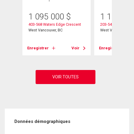
1 095 000
$
1 100 00
Place
403-568 Waters Edge Crescent
203-540 Waters Edg
West Vancouver, BC
West Vancouver, B
Voir
Enregistrer
Voir
Enregistrer
Données démographiques