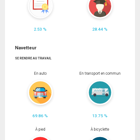
2.53 %
28.44 %
Navetteur
SE RENDRE AU TRAVAIL
En auto
En transport en commun
69.86 %
13.75 %
À pied
À bicyclette