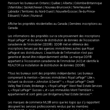
Parcourir les bureaux en
Ontario
|
Québec
|
Alberta
|
Colombie-Britannique
|
Manitoba
|
Saskatchewan
|
Nouveau-Brunswick
|
Terre-Neuve-et-
Labrador
|
Territoires du Nord-Ouest
|
Nouvelle-Écosse
|
Île-du-Prince-
Édouard
|
Yukon
|
Nunavut
Afficher les propriétés résidentielles au Canada
|
Dernières inscriptions au
Canada
Les informations des propriétés sur ce site proviennent des inscriptions
Royal LePage
MD
et du service de distribution de données de l'Association
canadienne de l’immobilier (SDD®). SDD® met en référence des
inscriptions tenues par des agences immobilières autres que Royal
LePage et ses distributeurs. L'exactitude de l'information n'est pas
garantie et devrait être indépendamment vérifiée. La marque DDF®
appartient à l'Association canadienne de l’immobilier (ACI) et identifie le
REALTOR.ca Installation de distribution de données (SDD®).
*Tous les bureaux sont des propriétés indépendantes. Les bureaux
comprenant la mention « Services immobiliers Royal LePage
MD
Ltée »,
incluant sa division « Johnston & Daniel
MD
», « Royal LePage
MD
Credit
Valley Real Estate, Brokerage », « Royal LePage
MD
West Real Estate Services
», « Royal LePage
MD
Sussex », et « Les immeubles Mont-Tremblant »
appartiennent et sont gérés par Bridgemarq Real Estate Services
MD
.
Les marques de commerce MLS® ainsi que les logos qui s'y rapportent
désignent les services professionnels rendus par les membres