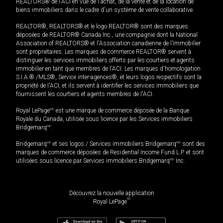
REALTORS® de l'ACI en vue de l'achat, de la vente et de la location de
biens immobiliers dans le cadre d'un système de vente collaborative.
REALTOR®, REALTORS® et le logo REALTOR® sont des marques
déposées de REALTOR® Canada Inc., une compagnie dont la National
Association of REALTORS® et l'Association canadienne de l’immobilier
sont propriétaires. Les marques de commerce REALTOR® servent à
distinguer les services immobiliers offerts par les courtiers et agents
immobilier en tant que membres de l'ACI. Les marques d'homologation
S.I.A.® /MLS®, Service inter-agences®, et leurs logos respectifs sont la
propriété de l'ACI, et ils servent à identifier les services immobiliers que
fournissent les courtiers et agents membres de l'ACI.
Royal LePage
MD
est une marque de commerce déposée de la Banque
Royale du Canada, utilisée sous licence par les Services immobiliers
Bridgemarq
MD
.
Bridgemarq
MD
et ses logos / Services immobiliers Bridgemarq
MD
sont des
marques de commerce déposées de Residential Income Fund L.P. et sont
utilisées sous licence par Services immobiliers Bridgemarq
MD
Inc.
Découvrez la nouvelle application
MD
Royal LePage