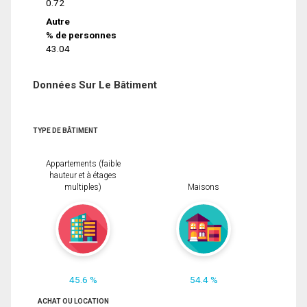
0.72
Autre
% de personnes
43.04
Données Sur Le Bâtiment
TYPE DE BÂTIMENT
Appartements (faible
hauteur et à étages
multiples)
Maisons
45.6 %
54.4 %
ACHAT OU LOCATION