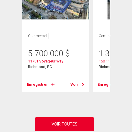
Commercial
Commercial
5 700 000
$
1 300 00
11751 Voyageur Way
160 11760 Voyageu
Richmond, BC
Richmond, BC
Voir
Enregistrer
Voir
Enregistrer