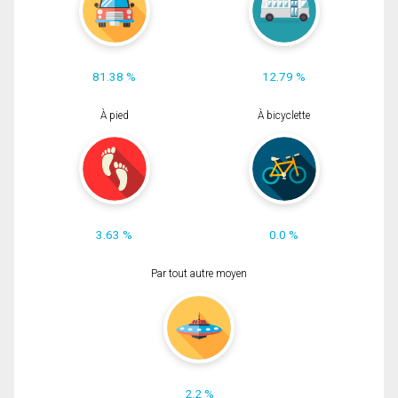
81.38 %
12.79 %
À pied
À bicyclette
3.63 %
0.0 %
Par tout autre moyen
2.2 %