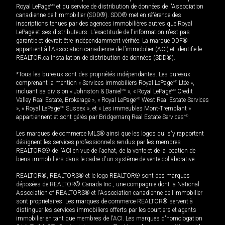
Royal LePage
MD
et du service de distribution de données de l'Association
canadienne de l’immobilier (SDD®). SDD® met en référence des
inscriptions tenues par des agences immobilières autres que Royal
LePage et ses distributeurs. L'exactitude de l'information n'est pas
garantie et devrait être indépendamment vérifiée. La marque DDF®
appartient à l'Association canadienne de l’immobilier (ACI) et identifie le
REALTOR.ca Installation de distribution de données (SDD®).
*Tous les bureaux sont des propriétés indépendantes. Les bureaux
comprenant la mention « Services immobiliers Royal LePage
MD
Ltée »,
incluant sa division « Johnston & Daniel
MD
», « Royal LePage
MD
Credit
Valley Real Estate, Brokerage », « Royal LePage
MD
West Real Estate Services
», « Royal LePage
MD
Sussex », et « Les immeubles Mont-Tremblant »
appartiennent et sont gérés par Bridgemarq Real Estate Services
MD
.
Les marques de commerce MLS® ainsi que les logos qui s'y rapportent
désignent les services professionnels rendus par les membres
REALTORS® de l'ACI en vue de l'achat, de la vente et de la location de
biens immobiliers dans le cadre d'un système de vente collaborative.
REALTOR®, REALTORS® et le logo REALTOR® sont des marques
déposées de REALTOR® Canada Inc., une compagnie dont la National
Association of REALTORS® et l'Association canadienne de l’immobilier
sont propriétaires. Les marques de commerce REALTOR® servent à
distinguer les services immobiliers offerts par les courtiers et agents
immobilier en tant que membres de l'ACI. Les marques d'homologation