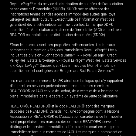
Royal LePage
MD
et du service de distribution de données de l'Association
canadienne de l’immobilier (SDD®). SDD® met en référence des
inscriptions tenues par des agences immobilières autres que Royal
LePage et ses distributeurs. L'exactitude de l'information n'est pas
garantie et devrait être indépendamment vérifiée. La marque DDF®
appartient à l'Association canadienne de l’immobilier (ACI) et identifie le
REALTOR.ca Installation de distribution de données (SDD®).
*Tous les bureaux sont des propriétés indépendantes. Les bureaux
comprenant la mention « Services immobiliers Royal LePage
MD
Ltée »,
incluant sa division « Johnston & Daniel
MD
», « Royal LePage
MD
Credit
Valley Real Estate, Brokerage », « Royal LePage
MD
West Real Estate Services
», « Royal LePage
MD
Sussex », et « Les immeubles Mont-Tremblant »
appartiennent et sont gérés par Bridgemarq Real Estate Services
MD
.
Les marques de commerce MLS® ainsi que les logos qui s'y rapportent
désignent les services professionnels rendus par les membres
REALTORS® de l'ACI en vue de l'achat, de la vente et de la location de
biens immobiliers dans le cadre d'un système de vente collaborative.
REALTOR®, REALTORS® et le logo REALTOR® sont des marques
déposées de REALTOR® Canada Inc., une compagnie dont la National
Association of REALTORS® et l'Association canadienne de l’immobilier
sont propriétaires. Les marques de commerce REALTOR® servent à
distinguer les services immobiliers offerts par les courtiers et agents
immobilier en tant que membres de l'ACI. Les marques d'homologation