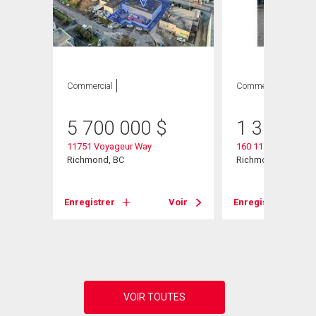
Commercial
Commercial
5 700 000
$
1 300 00
11751 Voyageur Way
160 11760 Voyageu
Richmond, BC
Richmond, BC
Enregistrer
Voir
Enregistrer
Voir