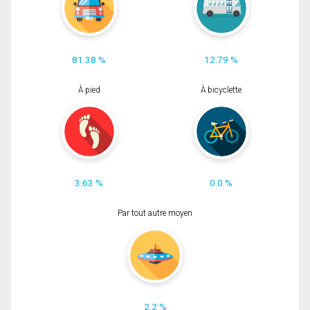
81.38 %
12.79 %
À pied
À bicyclette
3.63 %
0.0 %
Par tout autre moyen
2.2 %