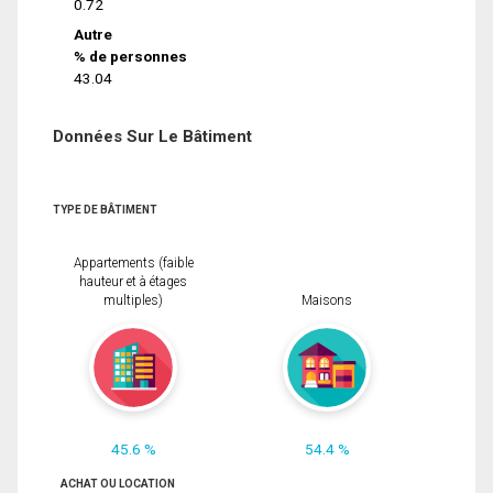
0.72
Autre
% de personnes
43.04
Données Sur Le Bâtiment
TYPE DE BÂTIMENT
Appartements (faible
hauteur et à étages
multiples)
Maisons
45.6 %
54.4 %
ACHAT OU LOCATION