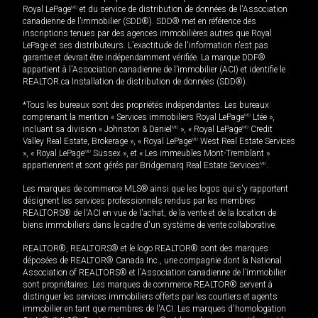
Royal LePage
MD
et du service de distribution de données de l'Association
canadienne de l’immobilier (SDD®). SDD® met en référence des
inscriptions tenues par des agences immobilières autres que Royal
LePage et ses distributeurs. L'exactitude de l'information n'est pas
garantie et devrait être indépendamment vérifiée. La marque DDF®
appartient à l'Association canadienne de l’immobilier (ACI) et identifie le
REALTOR.ca Installation de distribution de données (SDD®).
*Tous les bureaux sont des propriétés indépendantes. Les bureaux
comprenant la mention « Services immobiliers Royal LePage
MD
Ltée »,
incluant sa division « Johnston & Daniel
MD
», « Royal LePage
MD
Credit
Valley Real Estate, Brokerage », « Royal LePage
MD
West Real Estate Services
», « Royal LePage
MD
Sussex », et « Les immeubles Mont-Tremblant »
appartiennent et sont gérés par Bridgemarq Real Estate Services
MD
.
Les marques de commerce MLS® ainsi que les logos qui s'y rapportent
désignent les services professionnels rendus par les membres
REALTORS® de l'ACI en vue de l'achat, de la vente et de la location de
biens immobiliers dans le cadre d'un système de vente collaborative.
REALTOR®, REALTORS® et le logo REALTOR® sont des marques
déposées de REALTOR® Canada Inc., une compagnie dont la National
Association of REALTORS® et l'Association canadienne de l’immobilier
sont propriétaires. Les marques de commerce REALTOR® servent à
distinguer les services immobiliers offerts par les courtiers et agents
immobilier en tant que membres de l'ACI. Les marques d'homologation