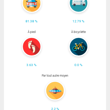
81.38 %
12.79 %
À pied
À bicyclette
3.63 %
0.0 %
Par tout autre moyen
2.2 %