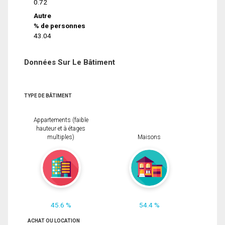
0.72
Autre
% de personnes
43.04
Données Sur Le Bâtiment
TYPE DE BÂTIMENT
Appartements (faible
hauteur et à étages
multiples)
Maisons
45.6 %
54.4 %
ACHAT OU LOCATION