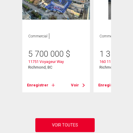
Commercial
Commercial
5 700 000
$
1 300 00
11751 Voyageur Way
160 11760 Voyageu
Richmond, BC
Richmond, BC
Voir
Enregistrer
Voir
Enregistrer