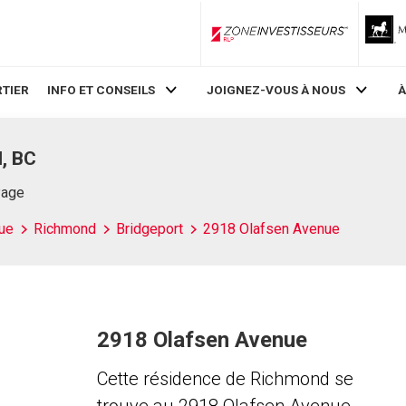
ZoneInvestisseurs RLP
TIER
INFO ET CONSEILS
JOIGNEZ-VOUS À NOUS
À
, BC
Page
ue
Richmond
Bridgeport
2918 Olafsen Avenue
2918 Olafsen Avenue
Cette résidence de Richmond se