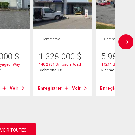
Commercial
Commercial
 000
$
1 328 000
$
5 988 00
oyageur Way
140 2981 Simpson Road
11211 Bridgeport 
C
Richmond, BC
Richmond, BC
Voir
Enregistrer
Voir
Enregistrer