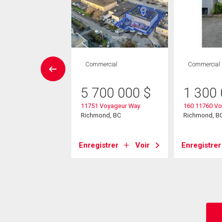
Maison
Commercial
Commercial
 CAC , 3
SDB
5 700 000
$
1 300
11751 Voyageur Way
160 11760 V
98 000
$
Richmond, BC
Richmond, B
Mckessock Place
nd, BC
Enregistrer
Voir
Enregistrer
strer
Voir