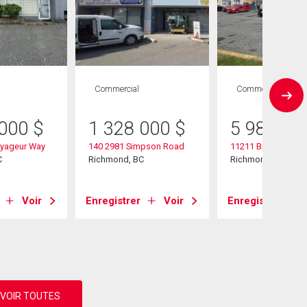
Commercial
Commercial
 000
$
1 328 000
$
5 988 00
oyageur Way
140 2981 Simpson Road
11211 Bridgeport 
C
Richmond, BC
Richmond, BC
Voir
Enregistrer
Voir
Enregistrer