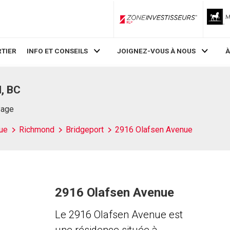
ZoneInvestisseurs RLP
TIER
INFO ET CONSEILS
JOIGNEZ-VOUS À NOUS
À
, BC
Page
ue
Richmond
Bridgeport
2916 Olafsen Avenue
2916 Olafsen Avenue
Le 2916 Olafsen Avenue est