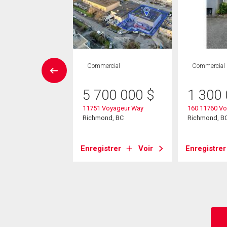
Maison
Commercial
Commercial
 CAC , 3
SDB
5 700 000
$
1 300
11751 Voyageur Way
160 11760 V
98 000
$
Richmond, BC
Richmond, B
Mckessock Place
nd, BC
Enregistrer
Voir
Enregistrer
strer
Voir