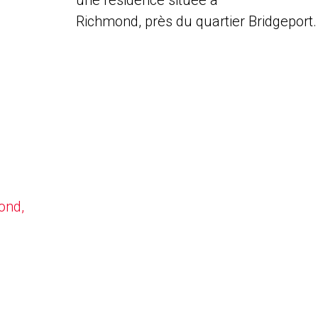
une résidence située à
Richmond, près du quartier Bridgeport.
ond,