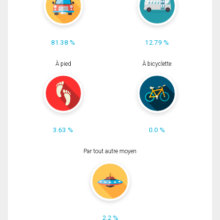
81.38 %
12.79 %
À pied
À bicyclette
3.63 %
0.0 %
Par tout autre moyen
2.2 %