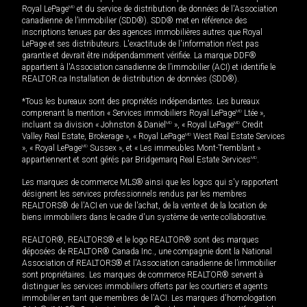
Royal LePage
MD
et du service de distribution de données de l'Association
canadienne de l’immobilier (SDD®). SDD® met en référence des
inscriptions tenues par des agences immobilières autres que Royal
LePage et ses distributeurs. L'exactitude de l'information n'est pas
garantie et devrait être indépendamment vérifiée. La marque DDF®
appartient à l'Association canadienne de l’immobilier (ACI) et identifie le
REALTOR.ca Installation de distribution de données (SDD®).
*Tous les bureaux sont des propriétés indépendantes. Les bureaux
comprenant la mention « Services immobiliers Royal LePage
MD
Ltée »,
incluant sa division « Johnston & Daniel
MD
», « Royal LePage
MD
Credit
Valley Real Estate, Brokerage », « Royal LePage
MD
West Real Estate Services
», « Royal LePage
MD
Sussex », et « Les immeubles Mont-Tremblant »
appartiennent et sont gérés par Bridgemarq Real Estate Services
MD
.
Les marques de commerce MLS® ainsi que les logos qui s'y rapportent
désignent les services professionnels rendus par les membres
REALTORS® de l'ACI en vue de l'achat, de la vente et de la location de
biens immobiliers dans le cadre d'un système de vente collaborative.
REALTOR®, REALTORS® et le logo REALTOR® sont des marques
déposées de REALTOR® Canada Inc., une compagnie dont la National
Association of REALTORS® et l'Association canadienne de l’immobilier
sont propriétaires. Les marques de commerce REALTOR® servent à
distinguer les services immobiliers offerts par les courtiers et agents
immobilier en tant que membres de l'ACI. Les marques d'homologation