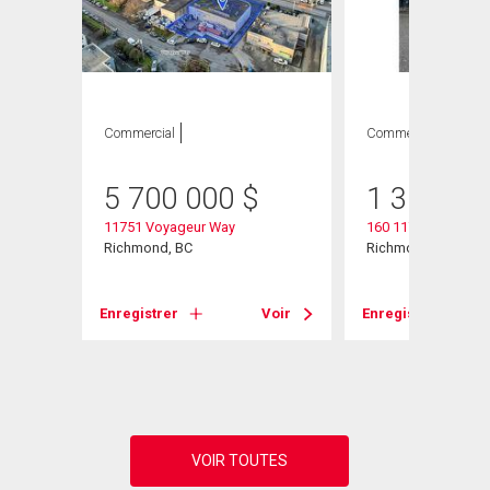
Commercial
Commercial
5 700 000
$
1 300 00
11751 Voyageur Way
160 11760 Voyageu
Richmond, BC
Richmond, BC
Enregistrer
Voir
Enregistrer
Voir