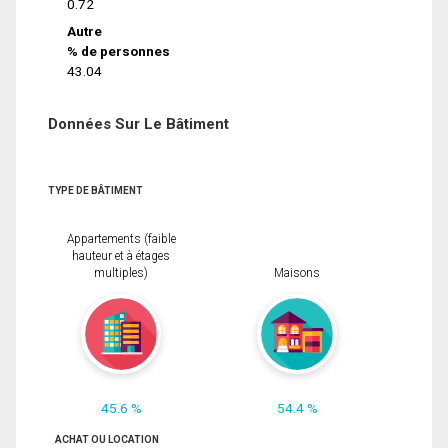
0.72
Autre
% de personnes
43.04
Données Sur Le Bâtiment
TYPE DE BÂTIMENT
Appartements (faible
hauteur et à étages
multiples)
Maisons
45.6 %
54.4 %
ACHAT OU LOCATION