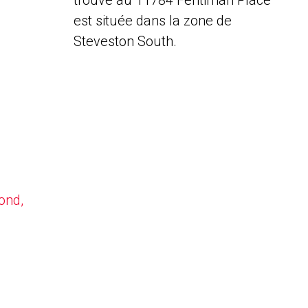
trouve au 11784 Fentiman Place
est située dans la zone de
Steveston South.
ond,