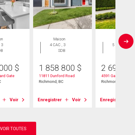
on
Maison
Maison
 3
4 CAC , 3
5 CAC , 5
DB
SDB
SDB
 000
$
1 858 800
$
2 690 00
ard Gate
11811 Dunford Road
4591 Garry Street
C
Richmond, BC
Richmond, BC
Voir
Enregistrer
Voir
Enregistrer