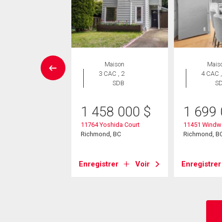
ropriété
Maison
Mais
 CAC , 2
3 CAC , 2
4 CAC ,
SDB
SDB
S
8 900
$
1 458 000
$
1 699
1 Bayview Street
11764 Yoshida Court
11451 Windw
nd, BC
Richmond, BC
Richmond, B
strer
Voir
Enregistrer
Voir
Enregistrer