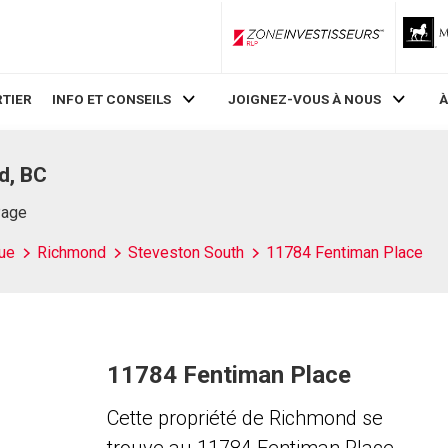
ZoneInvestisseurs RLP
TIER
INFO ET CONSEILS
JOIGNEZ-VOUS À NOUS
À
d, BC
Page
ue
Richmond
Steveston South
11784 Fentiman Place
11784 Fentiman Place
Cette propriété de Richmond se