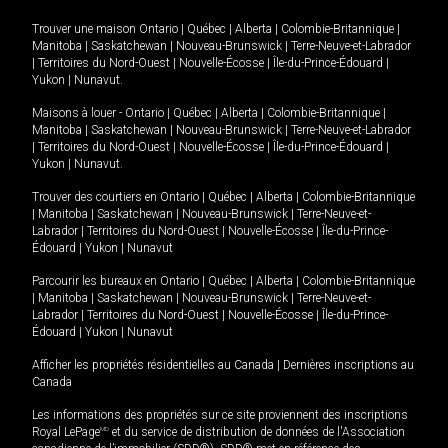
Trouver une maison
Ontario
|
Québec
|
Alberta
|
Colombie-Britannique
|
Manitoba
|
Saskatchewan
|
Nouveau-Brunswick
|
Terre-Neuve-et-Labrador
|
Territoires du Nord-Ouest
|
Nouvelle-Écosse
|
Île-du-Prince-Édouard
|
Yukon
|
Nunavut
.
Maisons à louer -
Ontario
|
Québec
|
Alberta
|
Colombie-Britannique
|
Manitoba
|
Saskatchewan
|
Nouveau-Brunswick
|
Terre-Neuve-et-Labrador
|
Territoires du Nord-Ouest
|
Nouvelle-Écosse
|
Île-du-Prince-Édouard
|
Yukon
|
Nunavut
.
Trouver des courtiers en
Ontario
|
Québec
|
Alberta
|
Colombie-Britannique
|
Manitoba
|
Saskatchewan
|
Nouveau-Brunswick
|
Terre-Neuve-et-
Labrador
|
Territoires du Nord-Ouest
|
Nouvelle-Écosse
|
Île-du-Prince-
Édouard
|
Yukon
|
Nunavut
Parcourir les bureaux en
Ontario
|
Québec
|
Alberta
|
Colombie-Britannique
|
Manitoba
|
Saskatchewan
|
Nouveau-Brunswick
|
Terre-Neuve-et-
Labrador
|
Territoires du Nord-Ouest
|
Nouvelle-Écosse
|
Île-du-Prince-
Édouard
|
Yukon
|
Nunavut
Afficher les propriétés résidentielles au Canada
|
Dernières inscriptions au
Canada
Les informations des propriétés sur ce site proviennent des inscriptions
Royal LePage
MD
et du service de distribution de données de l'Association