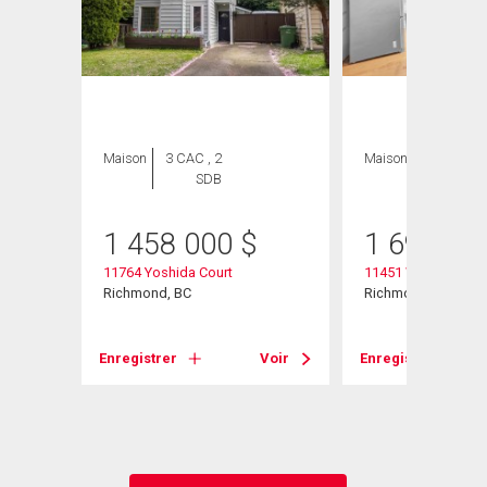
Maison
3 CAC , 2
Maison
4 CAC , 3
SDB
SDB
1 458 000
$
1 699 00
11764 Yoshida Court
11451 Windward Ga
Richmond, BC
Richmond, BC
Enregistrer
Voir
Enregistrer
Voir