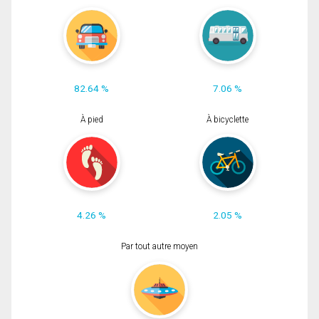
82.64 %
7.06 %
À pied
À bicyclette
4.26 %
2.05 %
Par tout autre moyen