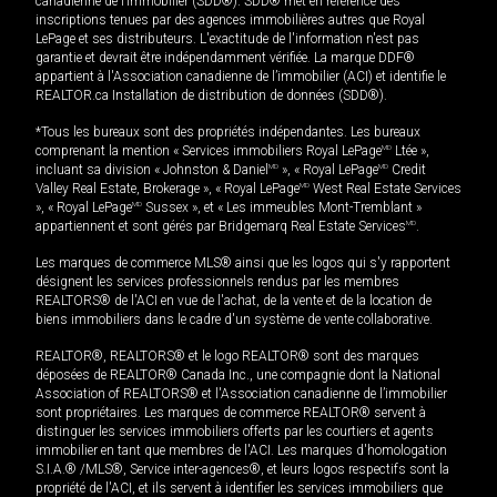
canadienne de l’immobilier (SDD®). SDD® met en référence des
inscriptions tenues par des agences immobilières autres que Royal
LePage et ses distributeurs. L'exactitude de l'information n'est pas
garantie et devrait être indépendamment vérifiée. La marque DDF®
appartient à l'Association canadienne de l’immobilier (ACI) et identifie le
REALTOR.ca Installation de distribution de données (SDD®).
*Tous les bureaux sont des propriétés indépendantes. Les bureaux
comprenant la mention « Services immobiliers Royal LePage
MD
Ltée »,
incluant sa division « Johnston & Daniel
MD
», « Royal LePage
MD
Credit
Valley Real Estate, Brokerage », « Royal LePage
MD
West Real Estate Services
», « Royal LePage
MD
Sussex », et « Les immeubles Mont-Tremblant »
appartiennent et sont gérés par Bridgemarq Real Estate Services
MD
.
Les marques de commerce MLS® ainsi que les logos qui s'y rapportent
désignent les services professionnels rendus par les membres
REALTORS® de l'ACI en vue de l'achat, de la vente et de la location de
biens immobiliers dans le cadre d'un système de vente collaborative.
REALTOR®, REALTORS® et le logo REALTOR® sont des marques
déposées de REALTOR® Canada Inc., une compagnie dont la National
Association of REALTORS® et l'Association canadienne de l’immobilier
sont propriétaires. Les marques de commerce REALTOR® servent à
distinguer les services immobiliers offerts par les courtiers et agents
immobilier en tant que membres de l'ACI. Les marques d'homologation
S.I.A.® /MLS®, Service inter-agences®, et leurs logos respectifs sont la
propriété de l'ACI, et ils servent à identifier les services immobiliers que