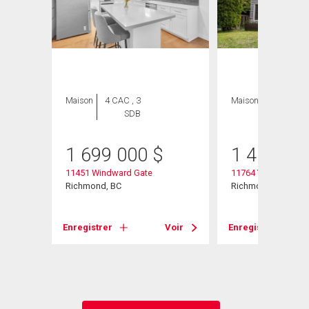
Maison
4 CAC , 3
Maison
3 CAC , 2
SDB
SDB
1 699 000
$
1 458 00
11451 Windward Gate
11764 Yoshida Cour
Richmond, BC
Richmond, BC
Voir
Enregistrer
Voir
Enregistrer