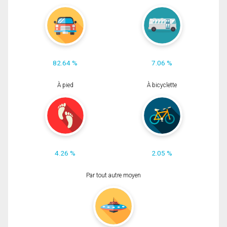
82.64 %
7.06 %
À pied
À bicyclette
4.26 %
2.05 %
Par tout autre moyen