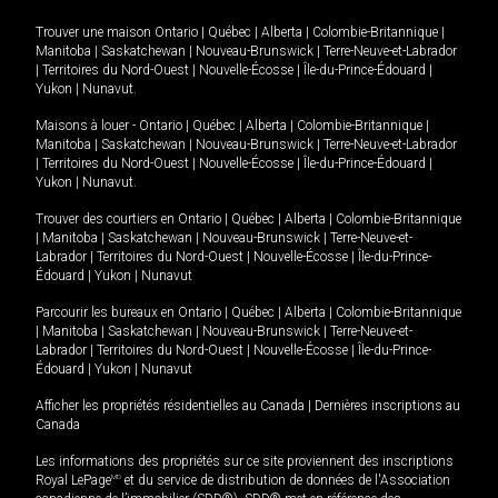
Trouver une maison
Ontario
|
Québec
|
Alberta
|
Colombie-Britannique
|
Manitoba
|
Saskatchewan
|
Nouveau-Brunswick
|
Terre-Neuve-et-Labrador
|
Territoires du Nord-Ouest
|
Nouvelle-Écosse
|
Île-du-Prince-Édouard
|
Yukon
|
Nunavut
.
Maisons à louer -
Ontario
|
Québec
|
Alberta
|
Colombie-Britannique
|
Manitoba
|
Saskatchewan
|
Nouveau-Brunswick
|
Terre-Neuve-et-Labrador
|
Territoires du Nord-Ouest
|
Nouvelle-Écosse
|
Île-du-Prince-Édouard
|
Yukon
|
Nunavut
.
Trouver des courtiers en
Ontario
|
Québec
|
Alberta
|
Colombie-Britannique
|
Manitoba
|
Saskatchewan
|
Nouveau-Brunswick
|
Terre-Neuve-et-
Labrador
|
Territoires du Nord-Ouest
|
Nouvelle-Écosse
|
Île-du-Prince-
Édouard
|
Yukon
|
Nunavut
Parcourir les bureaux en
Ontario
|
Québec
|
Alberta
|
Colombie-Britannique
|
Manitoba
|
Saskatchewan
|
Nouveau-Brunswick
|
Terre-Neuve-et-
Labrador
|
Territoires du Nord-Ouest
|
Nouvelle-Écosse
|
Île-du-Prince-
Édouard
|
Yukon
|
Nunavut
Afficher les propriétés résidentielles au Canada
|
Dernières inscriptions au
Canada
Les informations des propriétés sur ce site proviennent des inscriptions
Royal LePage
MD
et du service de distribution de données de l'Association