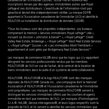
canadienne de l’immobilier (SDD®). SDD® met en référence des
inscriptions tenues par des agences immobilières autres que Royal
LePage et ses distributeurs. L'exactitude de l'information n'est pas
garantie et devrait être indépendamment vérifiée. La marque DDF®
appartient à l'Association canadienne de l’immobilier (ACI) et identifie le
REALTOR.ca Installation de distribution de données (SDD®).
*Tous les bureaux sont des propriétés indépendantes. Les bureaux
comprenant la mention « Services immobiliers Royal LePage
MD
Ltée »,
incluant sa division « Johnston & Daniel
MD
», « Royal LePage
MD
Credit
Valley Real Estate, Brokerage », « Royal LePage
MD
West Real Estate Services
», « Royal LePage
MD
Sussex », et « Les immeubles Mont-Tremblant »
appartiennent et sont gérés par Bridgemarq Real Estate Services
MD
.
Les marques de commerce MLS® ainsi que les logos qui s'y rapportent
désignent les services professionnels rendus par les membres
REALTORS® de l'ACI en vue de l'achat, de la vente et de la location de
biens immobiliers dans le cadre d'un système de vente collaborative.
REALTOR®, REALTORS® et le logo REALTOR® sont des marques
déposées de REALTOR® Canada Inc., une compagnie dont la National
Association of REALTORS® et l'Association canadienne de l’immobilier
sont propriétaires. Les marques de commerce REALTOR® servent à
distinguer les services immobiliers offerts par les courtiers et agents
immobilier en tant que membres de l'ACI. Les marques d'homologation
S.I.A.® /MLS®, Service inter-agences®, et leurs logos respectifs sont la
propriété de l'ACI, et ils servent à identifier les services immobiliers que