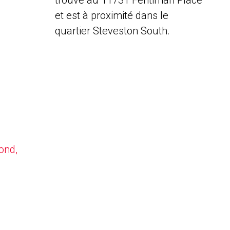
trouve au 11731 Fentiman Place
et est à proximité dans le
quartier Steveston South.
ond,