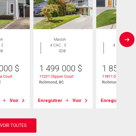
on
Maison
Maison
 2
4 CAC , 3
4 CAC , 3
DB
SDB
SDB
 000
$
1 499 000
$
1 858 80
a Court
11231 Clipper Court
11811 Dunford Ro
C
Richmond, BC
Richmond, BC
Voir
Enregistrer
Voir
Enregistrer