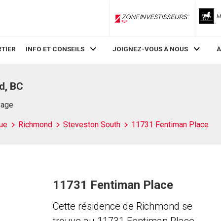
ZoneInvestisseurs RLP
TIER
INFO ET CONSEILS
JOIGNEZ-VOUS À NOUS
À
d, BC
Page
ue
Richmond
Steveston South
11731 Fentiman Place
11731 Fentiman Place
Cette résidence de Richmond se