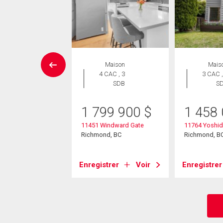
rcial
Maison
Mais
4 CAC , 3
3 CAC ,
SDB
S
90 000
$
ncton Street
1 799 900
$
1 458
nd, BC
11451 Windward Gate
11764 Yoshid
Richmond, BC
Richmond, B
strer
Voir
Enregistrer
Voir
Enregistrer