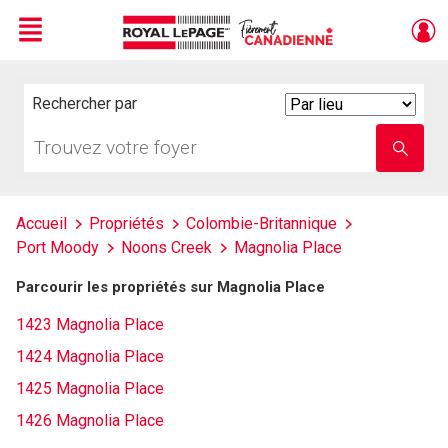
Menu
Live
En Direct
Rechercher par
Search
By
Trouvez
Entrez
votre
le
foyer
nom
de
l'école
Accueil
Propriétés
Colombie-Britannique
Port Moody
Noons Creek
Magnolia Place
Parcourir les propriétés sur Magnolia Place
1423 Magnolia Place
1424 Magnolia Place
1425 Magnolia Place
1426 Magnolia Place