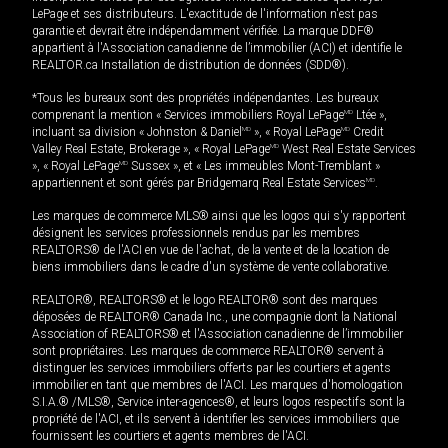
LePage et ses distributeurs. L'exactitude de l'information n'est pas
garantie et devrait être indépendamment vérifiée. La marque DDF®
appartient à l'Association canadienne de l’immobilier (ACI) et identifie le
REALTOR.ca Installation de distribution de données (SDD®).
*Tous les bureaux sont des propriétés indépendantes. Les bureaux
comprenant la mention « Services immobiliers Royal LePage
MD
Ltée »,
incluant sa division « Johnston & Daniel
MD
», « Royal LePage
MD
Credit
Valley Real Estate, Brokerage », « Royal LePage
MD
West Real Estate Services
», « Royal LePage
MD
Sussex », et « Les immeubles Mont-Tremblant »
appartiennent et sont gérés par Bridgemarq Real Estate Services
MD
.
Les marques de commerce MLS® ainsi que les logos qui s'y rapportent
désignent les services professionnels rendus par les membres
REALTORS® de l'ACI en vue de l'achat, de la vente et de la location de
biens immobiliers dans le cadre d'un système de vente collaborative.
REALTOR®, REALTORS® et le logo REALTOR® sont des marques
déposées de REALTOR® Canada Inc., une compagnie dont la National
Association of REALTORS® et l'Association canadienne de l’immobilier
sont propriétaires. Les marques de commerce REALTOR® servent à
distinguer les services immobiliers offerts par les courtiers et agents
immobilier en tant que membres de l'ACI. Les marques d'homologation
S.I.A.® /MLS®, Service inter-agences®, et leurs logos respectifs sont la
propriété de l'ACI, et ils servent à identifier les services immobiliers que
fournissent les courtiers et agents membres de l'ACI.