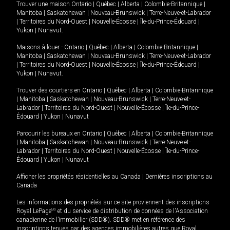
Trouver une maison
Ontario
|
Québec
|
Alberta
|
Colombie-Britannique
|
Manitoba
|
Saskatchewan
|
Nouveau-Brunswick
|
Terre-Neuve-et-Labrador
|
Territoires du Nord-Ouest
|
Nouvelle-Écosse
|
Île-du-Prince-Édouard
|
Yukon
|
Nunavut
.
Maisons à louer -
Ontario
|
Québec
|
Alberta
|
Colombie-Britannique
|
Manitoba
|
Saskatchewan
|
Nouveau-Brunswick
|
Terre-Neuve-et-Labrador
|
Territoires du Nord-Ouest
|
Nouvelle-Écosse
|
Île-du-Prince-Édouard
|
Yukon
|
Nunavut
.
Trouver des courtiers en
Ontario
|
Québec
|
Alberta
|
Colombie-Britannique
|
Manitoba
|
Saskatchewan
|
Nouveau-Brunswick
|
Terre-Neuve-et-
Labrador
|
Territoires du Nord-Ouest
|
Nouvelle-Écosse
|
Île-du-Prince-
Édouard
|
Yukon
|
Nunavut
Parcourir les bureaux en
Ontario
|
Québec
|
Alberta
|
Colombie-Britannique
|
Manitoba
|
Saskatchewan
|
Nouveau-Brunswick
|
Terre-Neuve-et-
Labrador
|
Territoires du Nord-Ouest
|
Nouvelle-Écosse
|
Île-du-Prince-
Édouard
|
Yukon
|
Nunavut
Afficher les propriétés résidentielles au Canada
|
Dernières inscriptions au
Canada
Les informations des propriétés sur ce site proviennent des inscriptions
Royal LePage
MD
et du service de distribution de données de l'Association
canadienne de l’immobilier (SDD®). SDD® met en référence des
inscriptions tenues par des agences immobilières autres que Royal