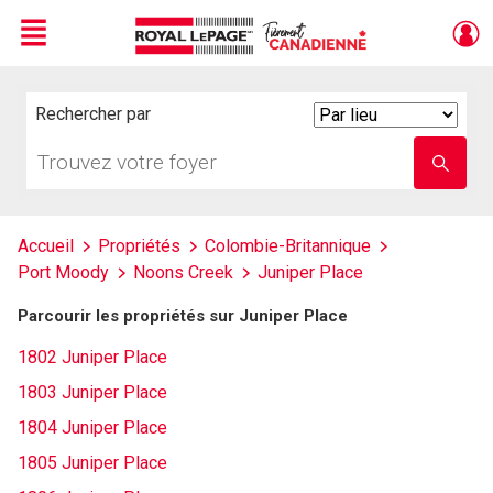
Menu
Live
En Direct
Rechercher par
Search
By
Trouvez
Entrez
votre
le
foyer
nom
de
l'école
Accueil
Propriétés
Colombie-Britannique
Port Moody
Noons Creek
Juniper Place
Parcourir les propriétés sur Juniper Place
1802 Juniper Place
1803 Juniper Place
1804 Juniper Place
1805 Juniper Place