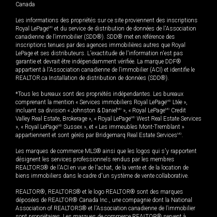
Canada
Les informations des propriétés sur ce site proviennent des inscriptions
Royal LePage
MD
et du service de distribution de données de l'Association
canadienne de l’immobilier (SDD®). SDD® met en référence des
inscriptions tenues par des agences immobilières autres que Royal
LePage et ses distributeurs. L'exactitude de l'information n'est pas
garantie et devrait être indépendamment vérifiée. La marque DDF®
appartient à l'Association canadienne de l’immobilier (ACI) et identifie le
REALTOR.ca Installation de distribution de données (SDD®).
*Tous les bureaux sont des propriétés indépendantes. Les bureaux
comprenant la mention « Services immobiliers Royal LePage
MD
Ltée »,
incluant sa division « Johnston & Daniel
MD
», « Royal LePage
MD
Credit
Valley Real Estate, Brokerage », « Royal LePage
MD
West Real Estate Services
», « Royal LePage
MD
Sussex », et « Les immeubles Mont-Tremblant »
appartiennent et sont gérés par Bridgemarq Real Estate Services
MD
.
Les marques de commerce MLS® ainsi que les logos qui s'y rapportent
désignent les services professionnels rendus par les membres
REALTORS® de l'ACI en vue de l'achat, de la vente et de la location de
biens immobiliers dans le cadre d'un système de vente collaborative.
REALTOR®, REALTORS® et le logo REALTOR® sont des marques
déposées de REALTOR® Canada Inc., une compagnie dont la National
Association of REALTORS® et l'Association canadienne de l’immobilier
sont propriétaires. Les marques de commerce REALTOR® servent à