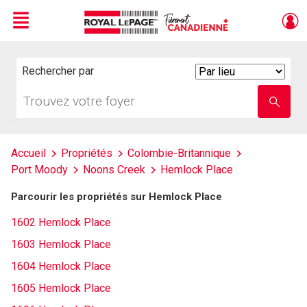
Menu
Live
En Direct
Rechercher par
Search
By
Trouvez
Entrez
votre
le
foyer
nom
de
l'école
Accueil
Propriétés
Colombie-Britannique
Port Moody
Noons Creek
Hemlock Place
Parcourir les propriétés sur Hemlock Place
1602 Hemlock Place
1603 Hemlock Place
1604 Hemlock Place
1605 Hemlock Place