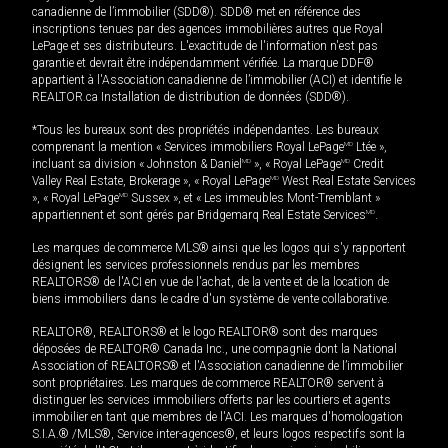
canadienne de l’immobilier (SDD®). SDD® met en référence des
inscriptions tenues par des agences immobilières autres que Royal
LePage et ses distributeurs. L'exactitude de l'information n'est pas
garantie et devrait être indépendamment vérifiée. La marque DDF®
appartient à l'Association canadienne de l’immobilier (ACI) et identifie le
REALTOR.ca Installation de distribution de données (SDD®).
*Tous les bureaux sont des propriétés indépendantes. Les bureaux
comprenant la mention « Services immobiliers Royal LePage
MD
Ltée »,
incluant sa division « Johnston & Daniel
MD
», « Royal LePage
MD
Credit
Valley Real Estate, Brokerage », « Royal LePage
MD
West Real Estate Services
», « Royal LePage
MD
Sussex », et « Les immeubles Mont-Tremblant »
appartiennent et sont gérés par Bridgemarq Real Estate Services
MD
.
Les marques de commerce MLS® ainsi que les logos qui s'y rapportent
désignent les services professionnels rendus par les membres
REALTORS® de l'ACI en vue de l'achat, de la vente et de la location de
biens immobiliers dans le cadre d'un système de vente collaborative.
REALTOR®, REALTORS® et le logo REALTOR® sont des marques
déposées de REALTOR® Canada Inc., une compagnie dont la National
Association of REALTORS® et l'Association canadienne de l’immobilier
sont propriétaires. Les marques de commerce REALTOR® servent à
distinguer les services immobiliers offerts par les courtiers et agents
immobilier en tant que membres de l'ACI. Les marques d'homologation
S.I.A.® /MLS®, Service inter-agences®, et leurs logos respectifs sont la