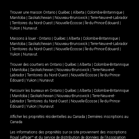
Trouver une maison
Ontario
|
Québec
|
Alberta
|
Colombie-Britannique
|
Manitoba
|
Saskatchewan
|
Nouveau-Brunswick
|
Terre-Neuve-et-Labrador
|
Territoires du Nord-Ouest
|
Nouvelle-Écosse
|
Île-du-Prince-Édouard
|
Yukon
|
Nunavut
.
Maisons à louer -
Ontario
|
Québec
|
Alberta
|
Colombie-Britannique
|
Manitoba
|
Saskatchewan
|
Nouveau-Brunswick
|
Terre-Neuve-et-Labrador
|
Territoires du Nord-Ouest
|
Nouvelle-Écosse
|
Île-du-Prince-Édouard
|
Yukon
|
Nunavut
.
Trouver des courtiers en
Ontario
|
Québec
|
Alberta
|
Colombie-Britannique
|
Manitoba
|
Saskatchewan
|
Nouveau-Brunswick
|
Terre-Neuve-et-
Labrador
|
Territoires du Nord-Ouest
|
Nouvelle-Écosse
|
Île-du-Prince-
Édouard
|
Yukon
|
Nunavut
Parcourir les bureaux en
Ontario
|
Québec
|
Alberta
|
Colombie-Britannique
|
Manitoba
|
Saskatchewan
|
Nouveau-Brunswick
|
Terre-Neuve-et-
Labrador
|
Territoires du Nord-Ouest
|
Nouvelle-Écosse
|
Île-du-Prince-
Édouard
|
Yukon
|
Nunavut
Afficher les propriétés résidentielles au Canada
|
Dernières inscriptions au
Canada
Les informations des propriétés sur ce site proviennent des inscriptions
Royal LePage
MD
et du service de distribution de données de l'Association