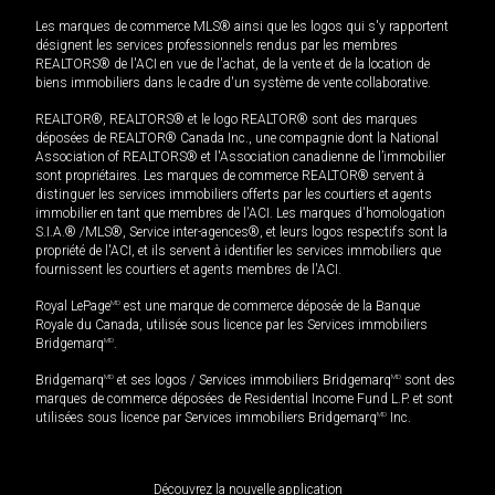
Les marques de commerce MLS® ainsi que les logos qui s'y rapportent
désignent les services professionnels rendus par les membres
REALTORS® de l'ACI en vue de l'achat, de la vente et de la location de
biens immobiliers dans le cadre d'un système de vente collaborative.
REALTOR®, REALTORS® et le logo REALTOR® sont des marques
déposées de REALTOR® Canada Inc., une compagnie dont la National
Association of REALTORS® et l'Association canadienne de l’immobilier
sont propriétaires. Les marques de commerce REALTOR® servent à
distinguer les services immobiliers offerts par les courtiers et agents
immobilier en tant que membres de l'ACI. Les marques d'homologation
S.I.A.® /MLS®, Service inter-agences®, et leurs logos respectifs sont la
propriété de l'ACI, et ils servent à identifier les services immobiliers que
fournissent les courtiers et agents membres de l'ACI.
Royal LePage
MD
est une marque de commerce déposée de la Banque
Royale du Canada, utilisée sous licence par les Services immobiliers
Bridgemarq
MD
.
Bridgemarq
MD
et ses logos / Services immobiliers Bridgemarq
MD
sont des
marques de commerce déposées de Residential Income Fund L.P. et sont
utilisées sous licence par Services immobiliers Bridgemarq
MD
Inc.
Découvrez la nouvelle application