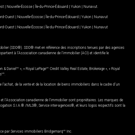
est
|
Nouvelle-Écosse
|
Île-du-Prince-Édouard
|
Yukon
|
Nunavut
.
Nord-Ouest
|
Nouvelle-Écosse
|
Île-du-Prince-Édouard
|
Yukon
|
Nunavut
Nord-Ouest
|
Nouvelle-Écosse
|
Île-du-Prince-Édouard
|
Yukon
|
Nunavut
mobilier (SDD®). SDD® met en référence des inscriptions tenues par des agences
rtient à l'Association canadienne de l’immobilier (ACI) et identifie le
on & Daniel
MD
», « Royal LePage
MD
Credit Valley Real Estate, Brokerage », « Royal
es
MD
.
chat, de la vente et de la location de biens immobiliers dans le cadre d'un
Association canadienne de l’immobilier sont propriétaires. Les marques de
ation S.I.A.® /MLS®, Service inter-agences®, et leurs logos respectifs sont la
nce par Services immobiliers Bridgemarq
MD
Inc.