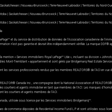
Saskatchewan
|
Nouveau-Brunswick
|
Terre-Neuve-et-Labrador
|
Territoires du Nord-Ou
itoba
|
Saskatchewan
|
Nouveau-Brunswick
|
Terre-Neuve-et-Labrador
|
Territoires du 
itoba
|
Saskatchewan
|
Nouveau-Brunswick
|
Terre-Neuve-et-Labrador
|
Territoires du 
da
LePage
MD
et du service de distribution de données de l'Association canadienne de l’im
rmation n'est pas garantie et devrait être indépendamment vérifiée. La marque DDF® appa
la mention « Services immobiliers Royal LePage
MD
Ltée », incluant sa division « Johnst
bles Mont-Tremblant » appartiennent et sont gérés par Bridgemarq Real Estate Servic
 les services professionnels rendus par les membres REALTORS® de l'ACI en vue de l'a
TOR® Canada Inc., une compagnie dont la National Association of REALTORS® et l'
s courtiers et agents immobilier en tant que membres de l'ACI. Les marques d'homolog
ssent les courtiers et agents membres de l'ACI.
da, utilisée sous licence par les Services immobiliers Bridgemarq
MD
.
s de commerce déposées de Residential Income Fund L.P. et sont utilisées sous lice