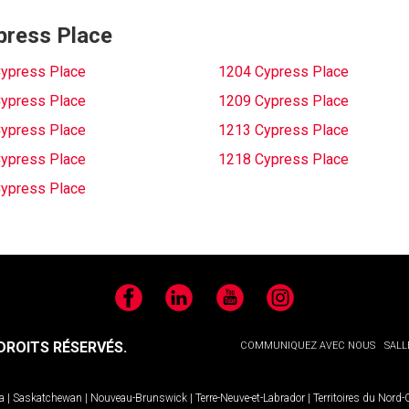
ypress Place
ypress Place
1204 Cypress Place
ypress Place
1209 Cypress Place
ypress Place
1213 Cypress Place
ypress Place
1218 Cypress Place
ypress Place
Facebook
LinkedIn
YouTube
Instagram
ROITS RÉSERVÉS.
COMMUNIQUEZ AVEC NOUS
SALL
a
|
Saskatchewan
|
Nouveau-Brunswick
|
Terre-Neuve-et-Labrador
|
Territoires du Nord