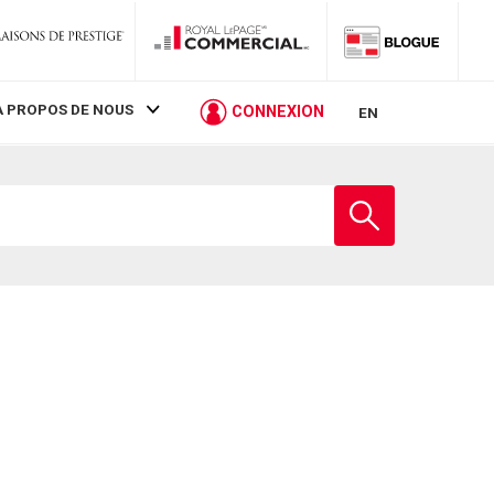
À PROPOS DE NOUS
CONNEXION
EN
Entrez
le
nom
de
l'école