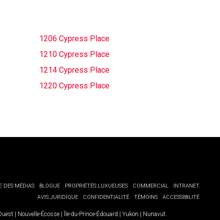
1206 Cypress Place
1210 Cypress Place
1214 Cypress Place
1220 Cypress Place
E DES MÉDIAS
BLOGUE
PROPRIÉTÉS LUXUEUSES
COMMERCIAL
INTRANET
AVIS JURIDIQUE
CONFIDENTIALITÉ
TÉMOINS
ACCESSIBILITÉ
-Ouest
|
Nouvelle-Écosse
|
Île-du-Prince-Édouard
|
Yukon
|
Nunavut
.