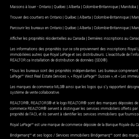
Maisons à louer -
Ontario
|
Québec
|
Alberta
|
Colombie-Britannique
|
Manitoba
|
Trouver des courtiers en
Ontario
|
Québec
|
Alberta
|
Colombie-Britannique
|
Man
Parcourir les bureaux en
Ontario
|
Québec
|
Alberta
|
Colombie-Britannique
|
Man
Afficher les propriétés résidentielles au Canada
|
Dernières inscriptions au Cana
Les informations des propriétés sur ce site proviennent des inscriptions Royal 
immobilières autres que Royal LePage et ses distributeurs. L'exactitude de l'info
REALTOR.ca Installation de distribution de données (SDD®).
*Tous les bureaux sont des propriétés indépendantes. Les bureaux comprenant 
LePage
MD
West Real Estate Services », « Royal LePage
MD
Sussex », et « Les immeu
Les marques de commerce MLS® ainsi que les logos qui s'y rapportent désignent
système de vente collaborative.
REALTOR®, REALTORS® et le logo REALTOR® sont des marques déposées de REAL
commerce REALTOR® servent à distinguer les services immobiliers offerts par le
propriété de l'ACI, et ils servent à identifier les services immobiliers que fourni
Royal LePage
MD
est une marque de commerce déposée de la Banque Royale du Cana
Bridgemarq
MD
et ses logos / Services immobiliers Bridgemarq
MD
sont des marque