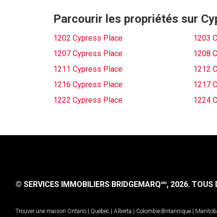
Parcourir les propriétés sur C
1202 Cypress Place
1203 C
1207 Cypress Place
1208 C
1211 Cypress Place
1212 C
1216 Cypress Place
1217 C
1222 Cypress Place
1224 C
© SERVICES IMMOBILIERS BRIDGEMARQ
, 2026.
TOUS D
MD
Trouver une maison
Ontario
|
Québec
|
Alberta
|
Colombie-Britannique
|
Manitob