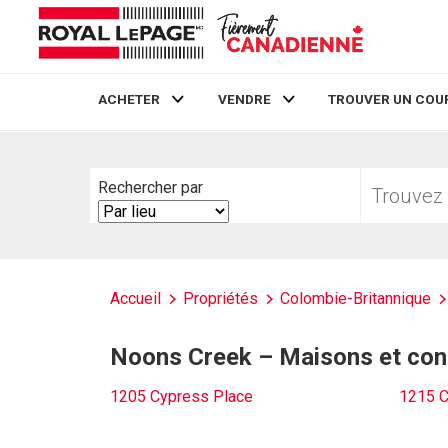
ACHETER
VENDRE
TROUVER UN COU
Live
En Direct
Trouvez
Rechercher par
votre
Search
foyer
By
Accueil
Propriétés
Colombie-Britannique
Noons Creek – Maisons et con
1205 Cypress Place
1215 C