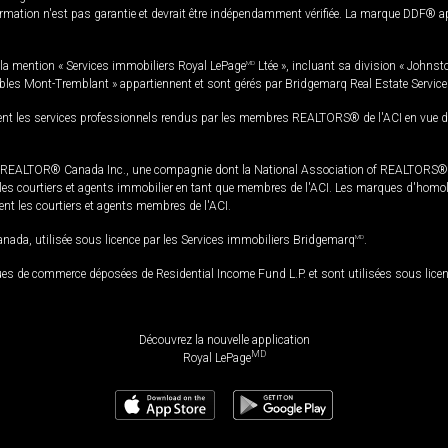
rmation n'est pas garantie et devrait être indépendamment vérifiée. La marque DDF® appa
la mention « Services immobiliers Royal LePage
MD
Ltée », incluant sa division « Johnst
bles Mont-Tremblant » appartiennent et sont gérés par Bridgemarq Real Estate Servic
 les services professionnels rendus par les membres REALTORS® de l'ACI en vue de l'a
TOR® Canada Inc., une compagnie dont la National Association of REALTORS® et l'
s courtiers et agents immobilier en tant que membres de l'ACI. Les marques d'homolog
ssent les courtiers et agents membres de l'ACI.
da, utilisée sous licence par les Services immobiliers Bridgemarq
MD
.
s de commerce déposées de Residential Income Fund L.P. et sont utilisées sous lice
Découvrez la nouvelle application
MD
Royal LePage