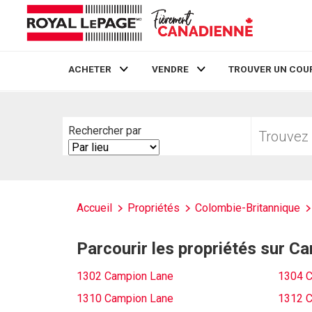
ACHETER
VENDRE
TROUVER UN COU
Live
En Direct
Trouvez
Rechercher par
votre
Search
foyer
By
Accueil
Propriétés
Colombie-Britannique
Parcourir les propriétés sur C
1302 Campion Lane
1304 C
1310 Campion Lane
1312 C