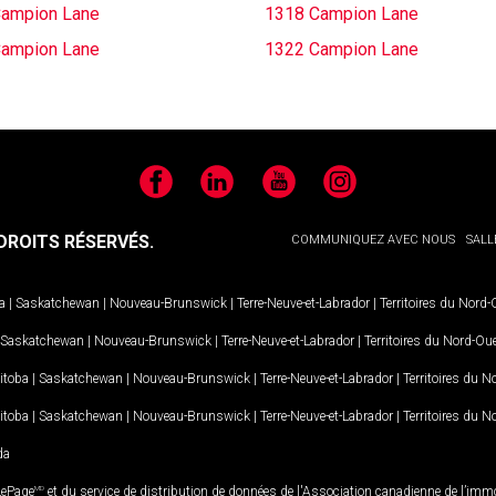
ampion Lane
1318 Campion Lane
ampion Lane
1322 Campion Lane
Facebook
LinkedIn
YouTube
Instagram
ROITS RÉSERVÉS.
COMMUNIQUEZ AVEC NOUS
SALL
a
|
Saskatchewan
|
Nouveau-Brunswick
|
Terre-Neuve-et-Labrador
|
Territoires du Nord
Saskatchewan
|
Nouveau-Brunswick
|
Terre-Neuve-et-Labrador
|
Territoires du Nord-Ou
itoba
|
Saskatchewan
|
Nouveau-Brunswick
|
Terre-Neuve-et-Labrador
|
Territoires du 
itoba
|
Saskatchewan
|
Nouveau-Brunswick
|
Terre-Neuve-et-Labrador
|
Territoires du 
da
LePage
MD
et du service de distribution de données de l'Association canadienne de l’im