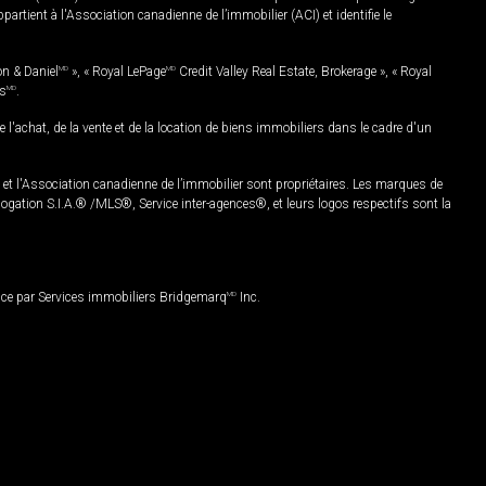
rtient à l'Association canadienne de l’immobilier (ACI) et identifie le
on & Daniel
MD
», « Royal LePage
MD
Credit Valley Real Estate, Brokerage », « Royal
es
MD
.
chat, de la vente et de la location de biens immobiliers dans le cadre d'un
Association canadienne de l’immobilier sont propriétaires. Les marques de
ation S.I.A.® /MLS®, Service inter-agences®, et leurs logos respectifs sont la
nce par Services immobiliers Bridgemarq
MD
Inc.