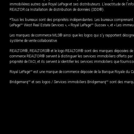
immobilières autres que Royal LePage et ses distributeurs. L'exactitude de l'info
REALTOR.ca Installation de distribution de données (SDD®).
*Tous les bureaux sont des propriétés indépendantes. Les bureaux comprenant 
LePage
MD
West Real Estate Services », « Royal LePage
MD
Sussex », et « Les immeu
Les marques de commerce MLS® ainsi que les logos qui s'y rapportent désignent
système de vente collaborative.
REALTOR®, REALTORS® et le logo REALTOR® sont des marques déposées de REAL
commerce REALTOR® servent à distinguer les services immobiliers offerts par le
propriété de l'ACI, et ils servent à identifier les services immobiliers que fourni
Royal LePage
MD
est une marque de commerce déposée de la Banque Royale du Cana
Bridgemarq
MD
et ses logos / Services immobiliers Bridgemarq
MD
sont des marque