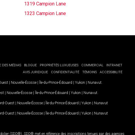
1319 Campion Lane
1323 Campion Lane
E DES MÉDIAS
BLOGUE
PROPRIÉTÉS LUXUEUSES
COMMERCIAL
INTRANET
AVIS JURIDIQUE
CONFIDENTIALITÉ
TÉMOINS
ACCESSIBILITÉ
-Ouest
|
Nouvelle-Écosse
|
Île-du-Prince-Édouard
|
Yukon
|
Nunavut
.
est
|
Nouvelle-Écosse
|
Île-du-Prince-Édouard
|
Yukon
|
Nunavut
.
Nord-Ouest
|
Nouvelle-Écosse
|
Île-du-Prince-Édouard
|
Yukon
|
Nunavut
Nord-Ouest
|
Nouvelle-Écosse
|
Île-du-Prince-Édouard
|
Yukon
|
Nunavut
mobilier (SDD®). SDD® met en référence des inscriptions tenues par des agences