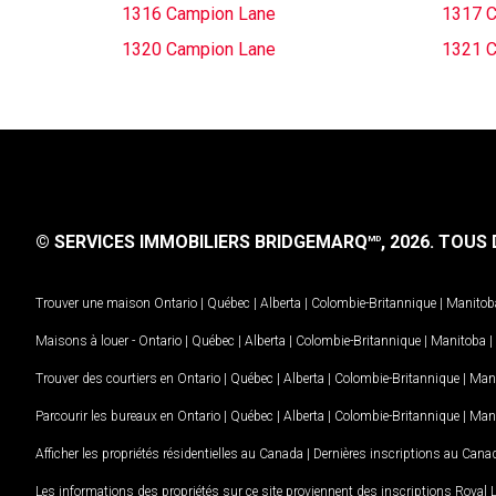
1316 Campion Lane
1317 C
1320 Campion Lane
1321 C
© SERVICES IMMOBILIERS BRIDGEMARQ
, 2026.
TOUS D
MD
Trouver une maison
Ontario
|
Québec
|
Alberta
|
Colombie-Britannique
|
Manitob
Maisons à louer -
Ontario
|
Québec
|
Alberta
|
Colombie-Britannique
|
Manitoba
|
Trouver des courtiers en
Ontario
|
Québec
|
Alberta
|
Colombie-Britannique
|
Man
Parcourir les bureaux en
Ontario
|
Québec
|
Alberta
|
Colombie-Britannique
|
Man
Afficher les propriétés résidentielles au Canada
|
Dernières inscriptions au Cana
Les informations des propriétés sur ce site proviennent des inscriptions Royal 