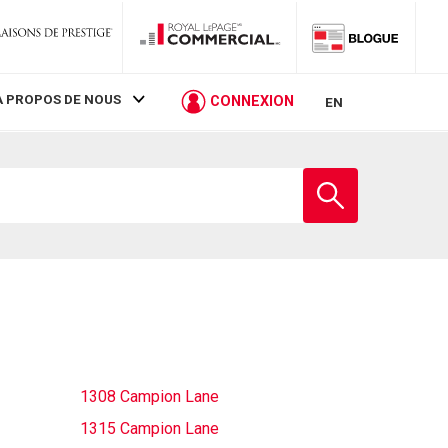
À PROPOS DE NOUS
CONNEXION
EN
Entrez
le
nom
de
l'école
1308 Campion Lane
1315 Campion Lane