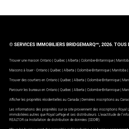
© SERVICES IMMOBILIERS BRIDGEMARQ
, 2026.
TOUS D
MD
Trouver une maison
Ontario
|
Québec
|
Alberta
|
Colombie-Britannique
|
Manitob
Maisons à louer -
Ontario
|
Québec
|
Alberta
|
Colombie-Britannique
|
Manitoba
|
Trouver des courtiers en
Ontario
|
Québec
|
Alberta
|
Colombie-Britannique
|
Man
Parcourir les bureaux en
Ontario
|
Québec
|
Alberta
|
Colombie-Britannique
|
Man
Afficher les propriétés résidentielles au Canada
|
Dernières inscriptions au Cana
Les informations des propriétés sur ce site proviennent des inscriptions Royal 
immobilières autres que Royal LePage et ses distributeurs. L'exactitude de l'info
REALTOR.ca Installation de distribution de données (SDD®).