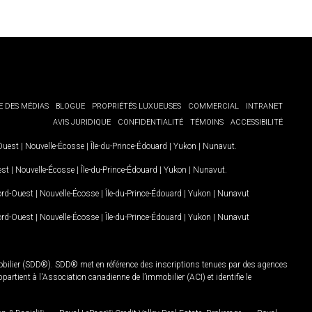
E DES MÉDIAS
BLOGUE
PROPRIÉTÉS LUXUEUSES
COMMERCIAL
INTRANET
AVIS JURIDIQUE
CONFIDENTIALITÉ
TÉMOINS
ACCESSIBILITÉ
-Ouest
|
Nouvelle-Écosse
|
Île-du-Prince-Édouard
|
Yukon
|
Nunavut
.
est
|
Nouvelle-Écosse
|
Île-du-Prince-Édouard
|
Yukon
|
Nunavut
.
Nord-Ouest
|
Nouvelle-Écosse
|
Île-du-Prince-Édouard
|
Yukon
|
Nunavut
Nord-Ouest
|
Nouvelle-Écosse
|
Île-du-Prince-Édouard
|
Yukon
|
Nunavut
mobilier (SDD®). SDD® met en référence des inscriptions tenues par des agences
rtient à l'Association canadienne de l’immobilier (ACI) et identifie le
MD
MD