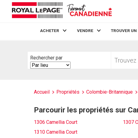
ACHETER
VENDRE
TROUVER UN
Live
En Direct
Trouvez
Rechercher par
votre
Search
foyer
By
Accueil
Propriétés
Colombie-Britannique
Parcourir les propriétés sur Ca
1306 Camellia Court
1307 C
1310 Camellia Court