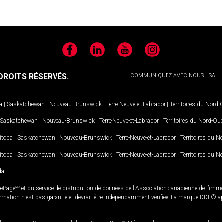
Facebook
LinkedIn
YouTube
Instagram
ROITS RÉSERVÉS.
COMMUNIQUEZ AVEC NOUS
SALL
a
|
Saskatchewan
|
Nouveau-Brunswick
|
Terre-Neuve-et-Labrador
|
Territoires du Nord
Saskatchewan
|
Nouveau-Brunswick
|
Terre-Neuve-et-Labrador
|
Territoires du Nord-Ou
itoba
|
Saskatchewan
|
Nouveau-Brunswick
|
Terre-Neuve-et-Labrador
|
Territoires du 
itoba
|
Saskatchewan
|
Nouveau-Brunswick
|
Terre-Neuve-et-Labrador
|
Territoires du 
da
LePage
MD
et du service de distribution de données de l'Association canadienne de l’im
rmation n'est pas garantie et devrait être indépendamment vérifiée. La marque DDF® appa
MD