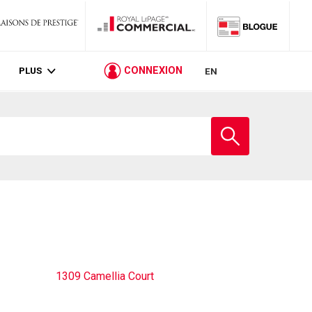
PLUS
CONNEXION
EN
Entrez
le
nom
de
l'école
1309 Camellia Court