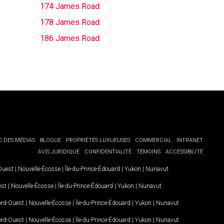
174 James Road
178 James Road
186 James Road
E DES MÉDIAS
BLOGUE
PROPRIÉTÉS LUXUEUSES
COMMERCIAL
INTRANET
AVIS JURIDIQUE
CONFIDENTIALITÉ
TÉMOINS
ACCESSIBILITÉ
-Ouest
|
Nouvelle-Écosse
|
Île-du-Prince-Édouard
|
Yukon
|
Nunavut
.
est
|
Nouvelle-Écosse
|
Île-du-Prince-Édouard
|
Yukon
|
Nunavut
.
Nord-Ouest
|
Nouvelle-Écosse
|
Île-du-Prince-Édouard
|
Yukon
|
Nunavut
Nord-Ouest
|
Nouvelle-Écosse
|
Île-du-Prince-Édouard
|
Yukon
|
Nunavut