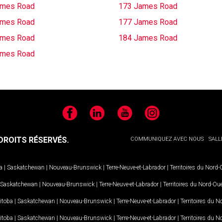
ames Road
173 James Road
ames Road
177 James Road
ames Road
184 James Road
ames Road
Facebook
LinkedIn
YouTube
Instagram
ROITS RÉSERVÉS.
COMMUNIQUEZ AVEC NOUS
SALL
a
|
Saskatchewan
|
Nouveau-Brunswick
|
Terre-Neuve-et-Labrador
|
Territoires du Nord
Saskatchewan
|
Nouveau-Brunswick
|
Terre-Neuve-et-Labrador
|
Territoires du Nord-Ou
itoba
|
Saskatchewan
|
Nouveau-Brunswick
|
Terre-Neuve-et-Labrador
|
Territoires du 
itoba
|
Saskatchewan
|
Nouveau-Brunswick
|
Terre-Neuve-et-Labrador
|
Territoires du 