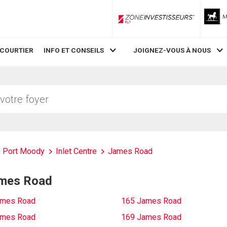
ZoneInvestisseurs RLP
 COURTIER
INFO ET CONSEILS
JOIGNEZ-VOUS À NOUS
Port Moody
Inlet Centre
James Road
James Road
ames Road
165 James Road
ames Road
169 James Road