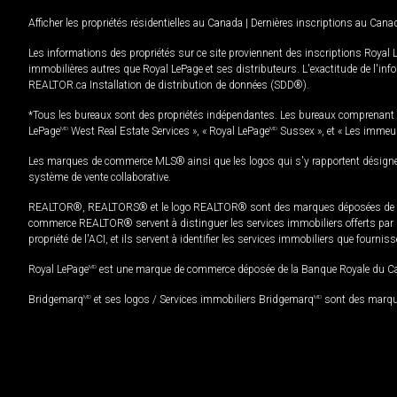
Afficher les propriétés résidentielles au Canada
|
Dernières inscriptions au Cana
Les informations des propriétés sur ce site proviennent des inscriptions Royal 
immobilières autres que Royal LePage et ses distributeurs. L'exactitude de l'info
REALTOR.ca Installation de distribution de données (SDD®).
*Tous les bureaux sont des propriétés indépendantes. Les bureaux comprenant 
LePage
MD
West Real Estate Services », « Royal LePage
MD
Sussex », et « Les immeu
Les marques de commerce MLS® ainsi que les logos qui s'y rapportent désignent
système de vente collaborative.
REALTOR®, REALTORS® et le logo REALTOR® sont des marques déposées de REAL
commerce REALTOR® servent à distinguer les services immobiliers offerts par le
propriété de l'ACI, et ils servent à identifier les services immobiliers que fourni
Royal LePage
MD
est une marque de commerce déposée de la Banque Royale du Cana
Bridgemarq
MD
et ses logos / Services immobiliers Bridgemarq
MD
sont des marque