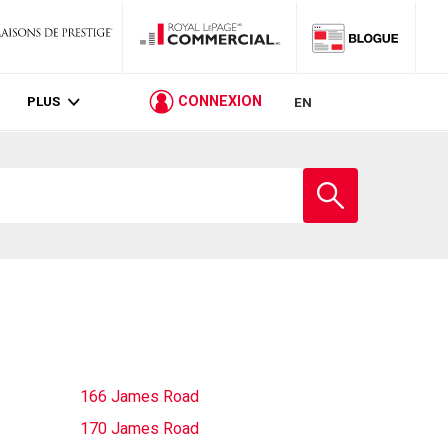
PLUS
CONNEXION
EN
Entrez
le
nom
de
l'école
166 James Road
170 James Road