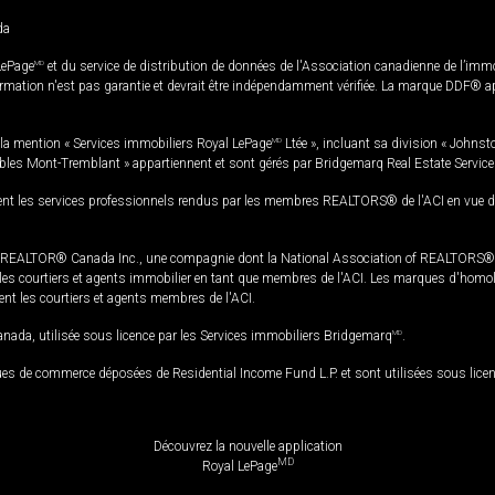
da
LePage
MD
et du service de distribution de données de l'Association canadienne de l’im
rmation n'est pas garantie et devrait être indépendamment vérifiée. La marque DDF® appa
la mention « Services immobiliers Royal LePage
MD
Ltée », incluant sa division « Johnst
bles Mont-Tremblant » appartiennent et sont gérés par Bridgemarq Real Estate Servic
 les services professionnels rendus par les membres REALTORS® de l'ACI en vue de l'a
TOR® Canada Inc., une compagnie dont la National Association of REALTORS® et l'
s courtiers et agents immobilier en tant que membres de l'ACI. Les marques d'homolog
ssent les courtiers et agents membres de l'ACI.
da, utilisée sous licence par les Services immobiliers Bridgemarq
MD
.
s de commerce déposées de Residential Income Fund L.P. et sont utilisées sous lice
Découvrez la nouvelle application
MD
Royal LePage