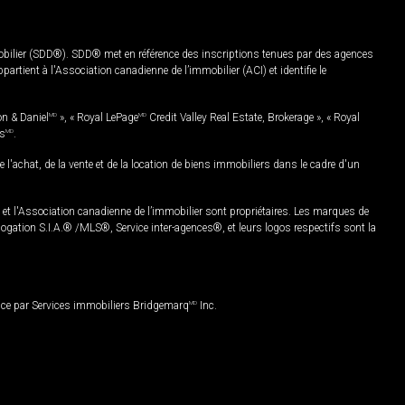
mobilier (SDD®). SDD® met en référence des inscriptions tenues par des agences
rtient à l'Association canadienne de l’immobilier (ACI) et identifie le
on & Daniel
MD
», « Royal LePage
MD
Credit Valley Real Estate, Brokerage », « Royal
es
MD
.
chat, de la vente et de la location de biens immobiliers dans le cadre d'un
Association canadienne de l’immobilier sont propriétaires. Les marques de
ation S.I.A.® /MLS®, Service inter-agences®, et leurs logos respectifs sont la
nce par Services immobiliers Bridgemarq
MD
Inc.