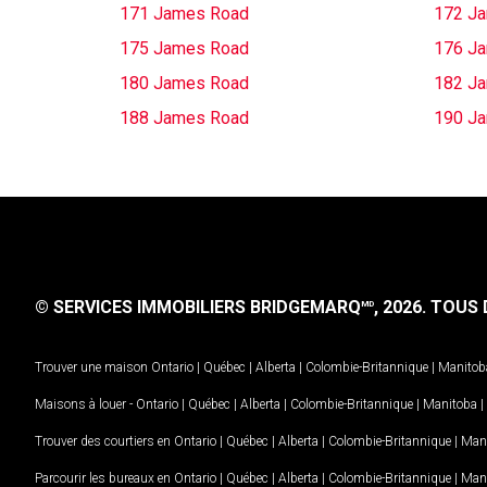
171 James Road
172 J
175 James Road
176 J
180 James Road
182 J
188 James Road
190 J
© SERVICES IMMOBILIERS BRIDGEMARQ
, 2026.
TOUS D
MD
Trouver une maison
Ontario
|
Québec
|
Alberta
|
Colombie-Britannique
|
Manitob
Maisons à louer -
Ontario
|
Québec
|
Alberta
|
Colombie-Britannique
|
Manitoba
|
Trouver des courtiers en
Ontario
|
Québec
|
Alberta
|
Colombie-Britannique
|
Man
Parcourir les bureaux en
Ontario
|
Québec
|
Alberta
|
Colombie-Britannique
|
Man