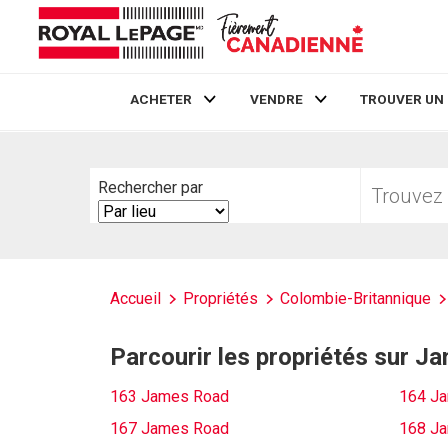
ACHETER
VENDRE
TROUVER UN
Live
En Direct
Trouvez
Rechercher par
votre
Search
foyer
By
Accueil
Propriétés
Colombie-Britannique
Parcourir les propriétés sur 
163 James Road
164 J
167 James Road
168 J