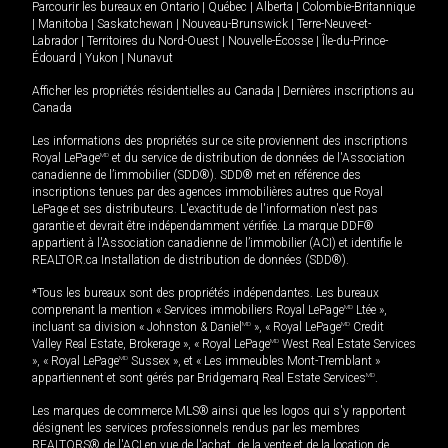
Parcourir les bureaux en
Ontario
|
Québec
|
Alberta
|
Colombie-Britannique
|
Manitoba
|
Saskatchewan
|
Nouveau-Brunswick
|
Terre-Neuve-et-
Labrador
|
Territoires du Nord-Ouest
|
Nouvelle-Écosse
|
Île-du-Prince-
Édouard
|
Yukon
|
Nunavut
Afficher les propriétés résidentielles au Canada
|
Dernières inscriptions au
Canada
Les informations des propriétés sur ce site proviennent des inscriptions
Royal LePage
MD
et du service de distribution de données de l'Association
canadienne de l’immobilier (SDD®). SDD® met en référence des
inscriptions tenues par des agences immobilières autres que Royal
LePage et ses distributeurs. L'exactitude de l'information n'est pas
garantie et devrait être indépendamment vérifiée. La marque DDF®
appartient à l'Association canadienne de l’immobilier (ACI) et identifie le
REALTOR.ca Installation de distribution de données (SDD®).
*Tous les bureaux sont des propriétés indépendantes. Les bureaux
comprenant la mention « Services immobiliers Royal LePage
MD
Ltée »,
incluant sa division « Johnston & Daniel
MD
», « Royal LePage
MD
Credit
Valley Real Estate, Brokerage », « Royal LePage
MD
West Real Estate Services
», « Royal LePage
MD
Sussex », et « Les immeubles Mont-Tremblant »
appartiennent et sont gérés par Bridgemarq Real Estate Services
MD
.
Les marques de commerce MLS® ainsi que les logos qui s'y rapportent
désignent les services professionnels rendus par les membres
REALTORS® de l'ACI en vue de l'achat, de la vente et de la location de