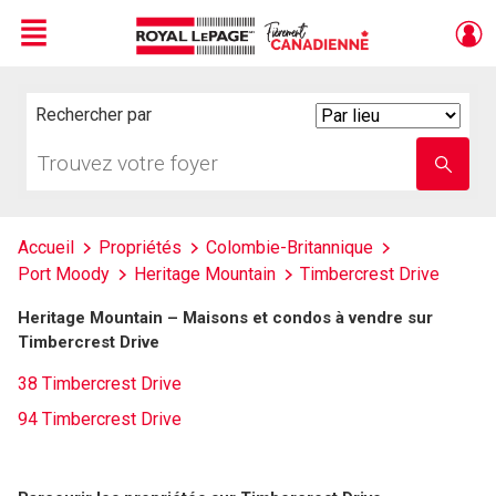
Menu
Live
En Direct
Rechercher par
Search
By
Trouvez
Entrez
votre
le
foyer
nom
de
l'école
Accueil
Propriétés
Colombie-Britannique
Port Moody
Heritage Mountain
Timbercrest Drive
Heritage Mountain – Maisons et condos à vendre sur
Timbercrest Drive
38 Timbercrest Drive
94 Timbercrest Drive