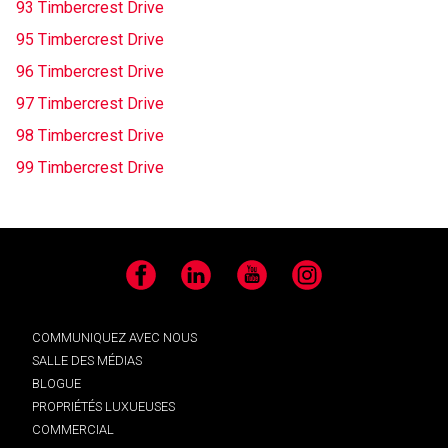
93 Timbercrest Drive
95 Timbercrest Drive
96 Timbercrest Drive
97 Timbercrest Drive
98 Timbercrest Drive
99 Timbercrest Drive
Facebook
LinkedIn
YouTube
Instagram
COMMUNIQUEZ AVEC NOUS
SALLE DES MÉDIAS
BLOGUE
PROPRIÉTÉS LUXUEUSES
COMMERCIAL