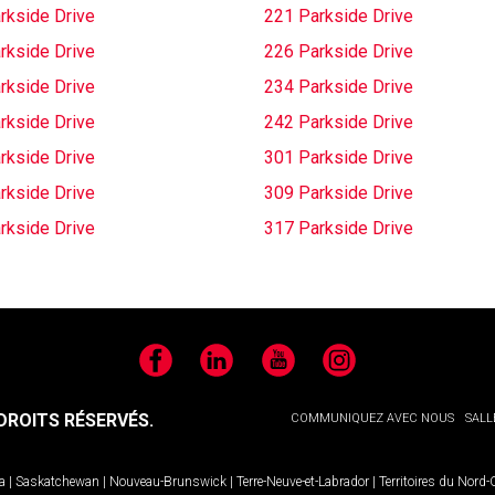
rkside Drive
221 Parkside Drive
rkside Drive
226 Parkside Drive
rkside Drive
234 Parkside Drive
rkside Drive
242 Parkside Drive
rkside Drive
301 Parkside Drive
rkside Drive
309 Parkside Drive
rkside Drive
317 Parkside Drive
Facebook
LinkedIn
YouTube
Instagram
ROITS RÉSERVÉS.
COMMUNIQUEZ AVEC NOUS
SALL
a
|
Saskatchewan
|
Nouveau-Brunswick
|
Terre-Neuve-et-Labrador
|
Territoires du Nord