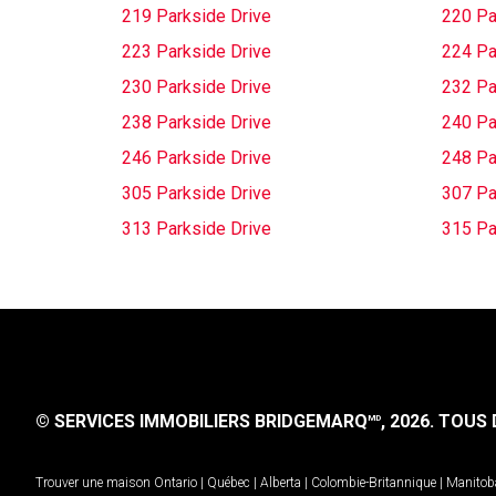
219 Parkside Drive
220 Pa
223 Parkside Drive
224 Pa
230 Parkside Drive
232 Pa
238 Parkside Drive
240 Pa
246 Parkside Drive
248 Pa
305 Parkside Drive
307 Pa
313 Parkside Drive
315 Pa
© SERVICES IMMOBILIERS BRIDGEMARQ
, 2026.
TOUS D
MD
Trouver une maison
Ontario
|
Québec
|
Alberta
|
Colombie-Britannique
|
Manitob