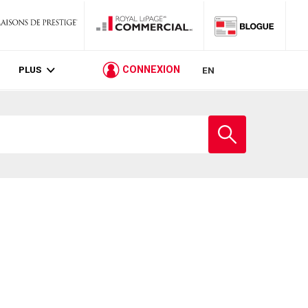
PLUS
CONNEXION
EN
Entrez
le
nom
de
l'école