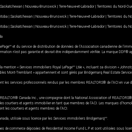
Saskatchewan
|
Nouveau-Brunswick
|
Terre-Neuve-et-Labrador
|
Territoires du Nord-Ou
itoba
|
Saskatchewan
|
Nouveau-Brunswick
|
Terre-Neuve-et-Labrador
|
Territoires du 
itoba
|
Saskatchewan
|
Nouveau-Brunswick
|
Terre-Neuve-et-Labrador
|
Territoires du 
da
LePage
MD
et du service de distribution de données de l'Association canadienne de l’im
rmation n'est pas garantie et devrait être indépendamment vérifiée. La marque DDF® appa
la mention « Services immobiliers Royal LePage
MD
Ltée », incluant sa division « Johnst
bles Mont-Tremblant » appartiennent et sont gérés par Bridgemarq Real Estate Servic
 les services professionnels rendus par les membres REALTORS® de l'ACI en vue de l'a
TOR® Canada Inc., une compagnie dont la National Association of REALTORS® et l'
s courtiers et agents immobilier en tant que membres de l'ACI. Les marques d'homolog
ssent les courtiers et agents membres de l'ACI.
da, utilisée sous licence par les Services immobiliers Bridgemarq
MD
.
s de commerce déposées de Residential Income Fund L.P. et sont utilisées sous lice