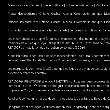
Maisons à louer -
Ontario
|
Québec
|
Alberta
|
Colombie-Britannique
|
Manitoba
|
Trouver des courtiers en
Ontario
|
Québec
|
Alberta
|
Colombie-Britannique
|
Man
Parcourir les bureaux en
Ontario
|
Québec
|
Alberta
|
Colombie-Britannique
|
Man
Afficher les propriétés résidentielles au Canada
|
Dernières inscriptions au Cana
Les informations des propriétés sur ce site proviennent des inscriptions Royal 
immobilières autres que Royal LePage et ses distributeurs. L'exactitude de l'info
REALTOR.ca Installation de distribution de données (SDD®).
*Tous les bureaux sont des propriétés indépendantes. Les bureaux comprenant 
LePage
MD
West Real Estate Services », « Royal LePage
MD
Sussex », et « Les immeu
Les marques de commerce MLS® ainsi que les logos qui s'y rapportent désignent
système de vente collaborative.
REALTOR®, REALTORS® et le logo REALTOR® sont des marques déposées de REAL
commerce REALTOR® servent à distinguer les services immobiliers offerts par le
propriété de l'ACI, et ils servent à identifier les services immobiliers que fourni
Royal LePage
MD
est une marque de commerce déposée de la Banque Royale du Cana
Bridgemarq
MD
et ses logos / Services immobiliers Bridgemarq
MD
sont des marque