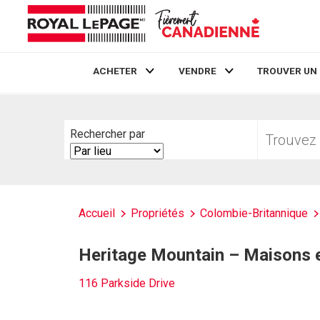
ACHETER
VENDRE
TROUVER UN
Live
En Direct
Trouvez
Rechercher par
votre
Search
foyer
By
Accueil
Propriétés
Colombie-Britannique
Heritage Mountain – Maisons e
116 Parkside Drive