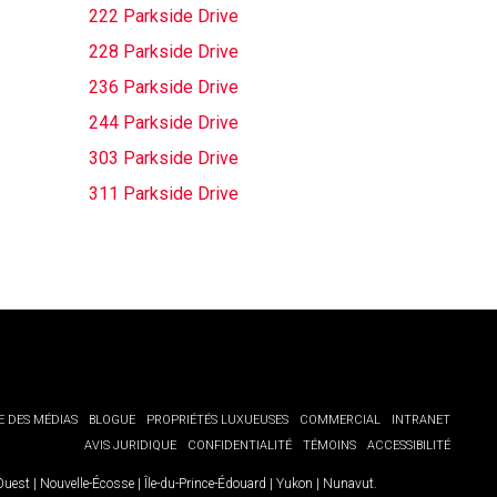
222 Parkside Drive
228 Parkside Drive
236 Parkside Drive
244 Parkside Drive
303 Parkside Drive
311 Parkside Drive
E DES MÉDIAS
BLOGUE
PROPRIÉTÉS LUXUEUSES
COMMERCIAL
INTRANET
AVIS JURIDIQUE
CONFIDENTIALITÉ
TÉMOINS
ACCESSIBILITÉ
-Ouest
|
Nouvelle-Écosse
|
Île-du-Prince-Édouard
|
Yukon
|
Nunavut
.