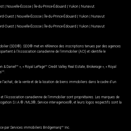
est
|
Nouvelle-Écosse
|
Île-du-Prince-Édouard
|
Yukon
|
Nunavut
.
Nord-Ouest
|
Nouvelle-Écosse
|
Île-du-Prince-Édouard
|
Yukon
|
Nunavut
Nord-Ouest
|
Nouvelle-Écosse
|
Île-du-Prince-Édouard
|
Yukon
|
Nunavut
mobilier (SDD®). SDD® met en référence des inscriptions tenues par des agences
rtient à l'Association canadienne de l’immobilier (ACI) et identifie le
on & Daniel
MD
», « Royal LePage
MD
Credit Valley Real Estate, Brokerage », « Royal
es
MD
.
chat, de la vente et de la location de biens immobiliers dans le cadre d'un
Association canadienne de l’immobilier sont propriétaires. Les marques de
ation S.I.A.® /MLS®, Service inter-agences®, et leurs logos respectifs sont la
nce par Services immobiliers Bridgemarq
MD
Inc.