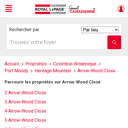
Menu
Live
En Direct
Rechercher par
Search
By
Trouvez
Entrez
votre
le
foyer
nom
de
l'école
Accueil
Propriétés
Colombie-Britannique
Port Moody
Heritage Mountain
Arrow-Wood Close
Parcourir les propriétés sur Arrow-Wood Close
2 Arrow-Wood Close
3 Arrow-Wood Close
4 Arrow-Wood Close
5 Arrow-Wood Close