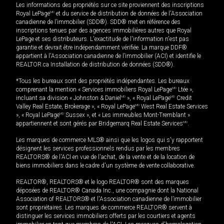
Les informations des propriétés sur ce site proviennent des inscriptions
Royal LePage
MD
et du service de distribution de données de l'Association
canadienne de l’immobilier (SDD®). SDD® met en référence des
inscriptions tenues par des agences immobilières autres que Royal
LePage et ses distributeurs. L'exactitude de l'information n'est pas
garantie et devrait être indépendamment vérifiée. La marque DDF®
appartient à l'Association canadienne de l’immobilier (ACI) et identifie le
REALTOR.ca Installation de distribution de données (SDD®).
*Tous les bureaux sont des propriétés indépendantes. Les bureaux
comprenant la mention « Services immobiliers Royal LePage
MD
Ltée »,
incluant sa division « Johnston & Daniel
MD
», « Royal LePage
MD
Credit
Valley Real Estate, Brokerage », « Royal LePage
MD
West Real Estate Services
», « Royal LePage
MD
Sussex », et « Les immeubles Mont-Tremblant »
appartiennent et sont gérés par Bridgemarq Real Estate Services
MD
.
Les marques de commerce MLS® ainsi que les logos qui s'y rapportent
désignent les services professionnels rendus par les membres
REALTORS® de l'ACI en vue de l'achat, de la vente et de la location de
biens immobiliers dans le cadre d'un système de vente collaborative.
REALTOR®, REALTORS® et le logo REALTOR® sont des marques
déposées de REALTOR® Canada Inc., une compagnie dont la National
Association of REALTORS® et l'Association canadienne de l’immobilier
sont propriétaires. Les marques de commerce REALTOR® servent à
distinguer les services immobiliers offerts par les courtiers et agents