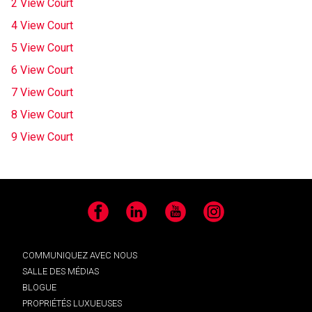
2 View Court
4 View Court
5 View Court
6 View Court
7 View Court
8 View Court
9 View Court
Facebook
LinkedIn
YouTube
Instagram
COMMUNIQUEZ AVEC NOUS
SALLE DES MÉDIAS
BLOGUE
PROPRIÉTÉS LUXUEUSES