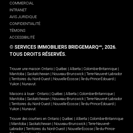
COMMERCIAL
INTRANET
AVIS JURIDIQUE
CONFIDENTIALITÉ
TÉMOINS
ACCESSIBILITÉ
© SERVICES IMMOBILIERS BRIDGEMARQ
, 2026.
MD
TOUS DROITS RÉSERVÉS.
Trouver une maison
Ontario
|
Québec
|
Alberta
|
Colombie-Britannique
|
Manitoba
|
Saskatchewan
|
Nouveau-Brunswick
|
Terre-Neuve-et-Labrador
|
Territoires du Nord-Ouest
|
Nouvelle-Écosse
|
Île-du-Prince-Édouard
|
Yukon
|
Nunavut
.
Maisons à louer -
Ontario
|
Québec
|
Alberta
|
Colombie-Britannique
|
Manitoba
|
Saskatchewan
|
Nouveau-Brunswick
|
Terre-Neuve-et-Labrador
|
Territoires du Nord-Ouest
|
Nouvelle-Écosse
|
Île-du-Prince-Édouard
|
Yukon
|
Nunavut
.
Trouver des courtiers en
Ontario
|
Québec
|
Alberta
|
Colombie-Britannique
|
Manitoba
|
Saskatchewan
|
Nouveau-Brunswick
|
Terre-Neuve-et-
Labrador
|
Territoires du Nord-Ouest
|
Nouvelle-Écosse
|
Île-du-Prince-