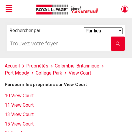
Menu
Live
En Direct
Rechercher par
Search
By
Trouvez
Entrez
votre
le
foyer
nom
de
l'école
Accueil
Propriétés
Colombie-Britannique
Port Moody
College Park
View Court
Parcourir les propriétés sur View Court
10 View Court
11 View Court
13 View Court
15 View Court