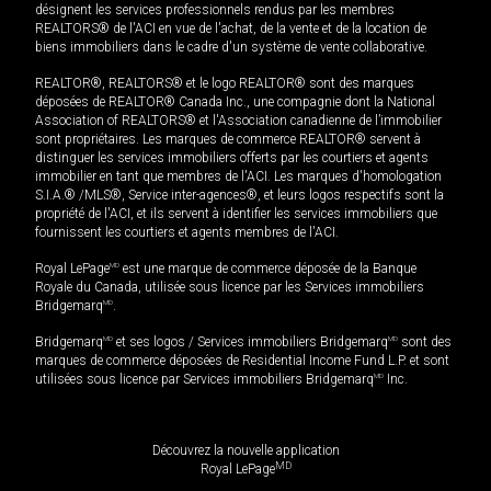
désignent les services professionnels rendus par les membres
REALTORS® de l'ACI en vue de l'achat, de la vente et de la location de
biens immobiliers dans le cadre d'un système de vente collaborative.
REALTOR®, REALTORS® et le logo REALTOR® sont des marques
déposées de REALTOR® Canada Inc., une compagnie dont la National
Association of REALTORS® et l'Association canadienne de l’immobilier
sont propriétaires. Les marques de commerce REALTOR® servent à
distinguer les services immobiliers offerts par les courtiers et agents
immobilier en tant que membres de l'ACI. Les marques d'homologation
S.I.A.® /MLS®, Service inter-agences®, et leurs logos respectifs sont la
propriété de l'ACI, et ils servent à identifier les services immobiliers que
fournissent les courtiers et agents membres de l'ACI.
Royal LePage
MD
est une marque de commerce déposée de la Banque
Royale du Canada, utilisée sous licence par les Services immobiliers
Bridgemarq
MD
.
Bridgemarq
MD
et ses logos / Services immobiliers Bridgemarq
MD
sont des
marques de commerce déposées de Residential Income Fund L.P. et sont
utilisées sous licence par Services immobiliers Bridgemarq
MD
Inc.
Découvrez la nouvelle application
MD
Royal LePage