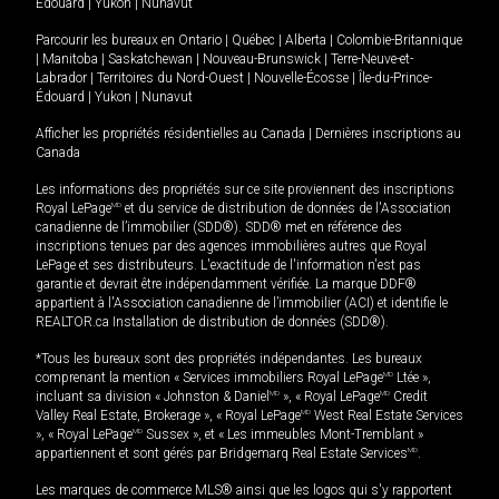
Édouard
|
Yukon
|
Nunavut
Parcourir les bureaux en
Ontario
|
Québec
|
Alberta
|
Colombie-Britannique
|
Manitoba
|
Saskatchewan
|
Nouveau-Brunswick
|
Terre-Neuve-et-
Labrador
|
Territoires du Nord-Ouest
|
Nouvelle-Écosse
|
Île-du-Prince-
Édouard
|
Yukon
|
Nunavut
Afficher les propriétés résidentielles au Canada
|
Dernières inscriptions au
Canada
Les informations des propriétés sur ce site proviennent des inscriptions
Royal LePage
MD
et du service de distribution de données de l'Association
canadienne de l’immobilier (SDD®). SDD® met en référence des
inscriptions tenues par des agences immobilières autres que Royal
LePage et ses distributeurs. L'exactitude de l'information n'est pas
garantie et devrait être indépendamment vérifiée. La marque DDF®
appartient à l'Association canadienne de l’immobilier (ACI) et identifie le
REALTOR.ca Installation de distribution de données (SDD®).
*Tous les bureaux sont des propriétés indépendantes. Les bureaux
comprenant la mention « Services immobiliers Royal LePage
MD
Ltée »,
incluant sa division « Johnston & Daniel
MD
», « Royal LePage
MD
Credit
Valley Real Estate, Brokerage », « Royal LePage
MD
West Real Estate Services
», « Royal LePage
MD
Sussex », et « Les immeubles Mont-Tremblant »
appartiennent et sont gérés par Bridgemarq Real Estate Services
MD
.
Les marques de commerce MLS® ainsi que les logos qui s'y rapportent