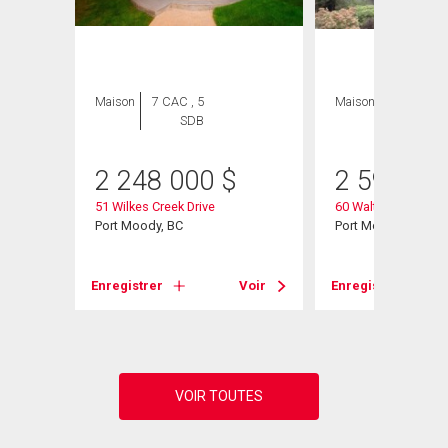
Maison
7 CAC , 5
Maison
4 CAC , 4
SDB
SDB
2 248 000
$
2 599 00
51 Wilkes Creek Drive
60 Walton Way
Port Moody, BC
Port Moody, BC
Voir
Enregistrer
Voir
Enregistrer