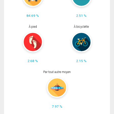
84.69 %
2.51 %
À pied
À bicyclette
2.68 %
2.15 %
Par tout autre moyen
7.97 %