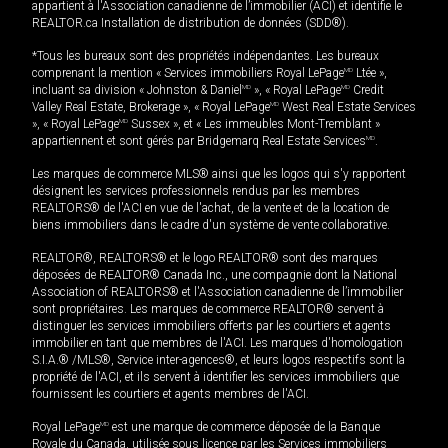
appartient à l'Association canadienne de l’immobilier (ACI) et identifie le
REALTOR.ca Installation de distribution de données (SDD®).
*Tous les bureaux sont des propriétés indépendantes. Les bureaux
comprenant la mention « Services immobiliers Royal LePage
MD
Ltée »,
incluant sa division « Johnston & Daniel
MD
», « Royal LePage
MD
Credit
Valley Real Estate, Brokerage », « Royal LePage
MD
West Real Estate Services
», « Royal LePage
MD
Sussex », et « Les immeubles Mont-Tremblant »
appartiennent et sont gérés par Bridgemarq Real Estate Services
MD
.
Les marques de commerce MLS® ainsi que les logos qui s'y rapportent
désignent les services professionnels rendus par les membres
REALTORS® de l'ACI en vue de l'achat, de la vente et de la location de
biens immobiliers dans le cadre d'un système de vente collaborative.
REALTOR®, REALTORS® et le logo REALTOR® sont des marques
déposées de REALTOR® Canada Inc., une compagnie dont la National
Association of REALTORS® et l'Association canadienne de l’immobilier
sont propriétaires. Les marques de commerce REALTOR® servent à
distinguer les services immobiliers offerts par les courtiers et agents
immobilier en tant que membres de l'ACI. Les marques d'homologation
S.I.A.® /MLS®, Service inter-agences®, et leurs logos respectifs sont la
propriété de l'ACI, et ils servent à identifier les services immobiliers que
fournissent les courtiers et agents membres de l'ACI.
Royal LePage
MD
est une marque de commerce déposée de la Banque
Royale du Canada, utilisée sous licence par les Services immobiliers