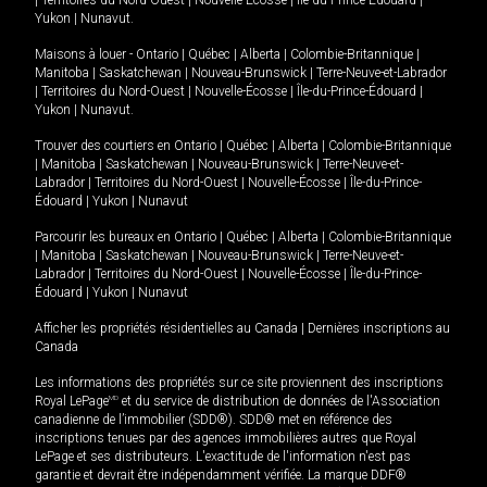
|
Territoires du Nord-Ouest
|
Nouvelle-Écosse
|
Île-du-Prince-Édouard
|
Yukon
|
Nunavut
.
Maisons à louer -
Ontario
|
Québec
|
Alberta
|
Colombie-Britannique
|
Manitoba
|
Saskatchewan
|
Nouveau-Brunswick
|
Terre-Neuve-et-Labrador
|
Territoires du Nord-Ouest
|
Nouvelle-Écosse
|
Île-du-Prince-Édouard
|
Yukon
|
Nunavut
.
Trouver des courtiers en
Ontario
|
Québec
|
Alberta
|
Colombie-Britannique
|
Manitoba
|
Saskatchewan
|
Nouveau-Brunswick
|
Terre-Neuve-et-
Labrador
|
Territoires du Nord-Ouest
|
Nouvelle-Écosse
|
Île-du-Prince-
Édouard
|
Yukon
|
Nunavut
Parcourir les bureaux en
Ontario
|
Québec
|
Alberta
|
Colombie-Britannique
|
Manitoba
|
Saskatchewan
|
Nouveau-Brunswick
|
Terre-Neuve-et-
Labrador
|
Territoires du Nord-Ouest
|
Nouvelle-Écosse
|
Île-du-Prince-
Édouard
|
Yukon
|
Nunavut
Afficher les propriétés résidentielles au Canada
|
Dernières inscriptions au
Canada
Les informations des propriétés sur ce site proviennent des inscriptions
Royal LePage
MD
et du service de distribution de données de l'Association
canadienne de l’immobilier (SDD®). SDD® met en référence des
inscriptions tenues par des agences immobilières autres que Royal
LePage et ses distributeurs. L'exactitude de l'information n'est pas
garantie et devrait être indépendamment vérifiée. La marque DDF®