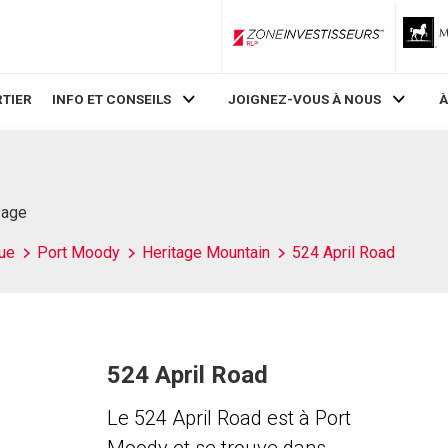
ZoneInvestisseurs RLP
TIER
INFO ET CONSEILS
JOIGNEZ-VOUS À NOUS
À
Page
ue
Port Moody
Heritage Mountain
524 April Road
524 April Road
Le 524 April Road est à Port