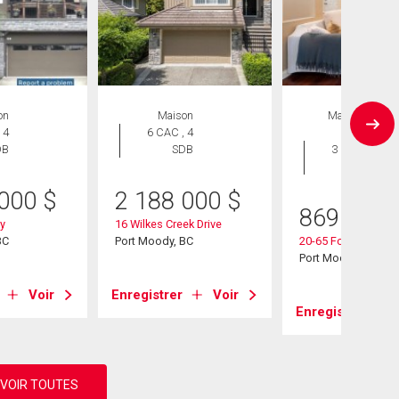
on
Maison
Maison en
 4
6 CAC , 4
rangée
DB
SDB
3 CAC , 3
SDB
 000
$
2 188 000
$
869 800
y
16 Wilkes Creek Drive
BC
Port Moody, BC
20-65 Foxwood Dri
Port Moody, BC
Voir
Enregistrer
Voir
Enregistrer