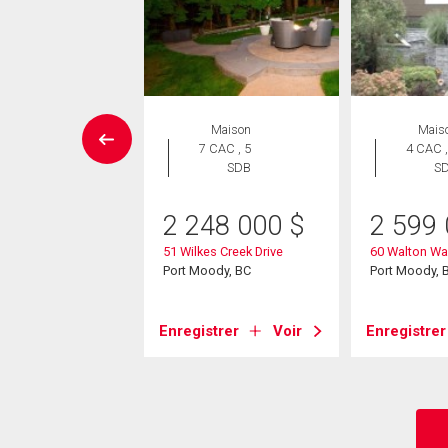
Maison
Maison
Mais
 CAC , 5
7 CAC , 5
4 CAC ,
SDB
SDB
S
88 000
$
2 248 000
$
2 599
ine Drive
51 Wilkes Creek Drive
60 Walton Wa
ody, BC
Port Moody, BC
Port Moody, 
strer
Voir
Enregistrer
Voir
Enregistrer