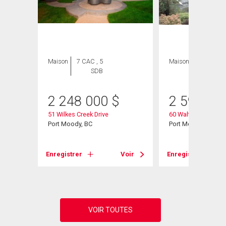
Maison
7 CAC , 5
Maison
4 CAC , 4
SDB
SDB
2 248 000
$
2 599 00
51 Wilkes Creek Drive
60 Walton Way
Port Moody, BC
Port Moody, BC
Voir
Enregistrer
Voir
Enregistrer