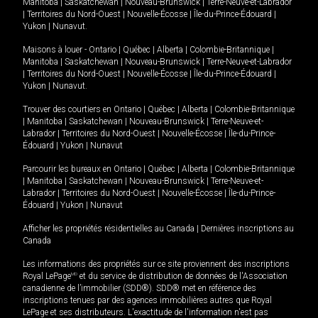
Manitoba
|
Saskatchewan
|
Nouveau-Brunswick
|
Terre-Neuve-et-Labrador
|
Territoires du Nord-Ouest
|
Nouvelle-Écosse
|
Île-du-Prince-Édouard
|
Yukon
|
Nunavut
.
Maisons à louer -
Ontario
|
Québec
|
Alberta
|
Colombie-Britannique
|
Manitoba
|
Saskatchewan
|
Nouveau-Brunswick
|
Terre-Neuve-et-Labrador
|
Territoires du Nord-Ouest
|
Nouvelle-Écosse
|
Île-du-Prince-Édouard
|
Yukon
|
Nunavut
.
Trouver des courtiers en
Ontario
|
Québec
|
Alberta
|
Colombie-Britannique
|
Manitoba
|
Saskatchewan
|
Nouveau-Brunswick
|
Terre-Neuve-et-
Labrador
|
Territoires du Nord-Ouest
|
Nouvelle-Écosse
|
Île-du-Prince-
Édouard
|
Yukon
|
Nunavut
Parcourir les bureaux en
Ontario
|
Québec
|
Alberta
|
Colombie-Britannique
|
Manitoba
|
Saskatchewan
|
Nouveau-Brunswick
|
Terre-Neuve-et-
Labrador
|
Territoires du Nord-Ouest
|
Nouvelle-Écosse
|
Île-du-Prince-
Édouard
|
Yukon
|
Nunavut
Afficher les propriétés résidentielles au Canada
|
Dernières inscriptions au
Canada
Les informations des propriétés sur ce site proviennent des inscriptions
Royal LePage
MD
et du service de distribution de données de l'Association
canadienne de l’immobilier (SDD®). SDD® met en référence des
inscriptions tenues par des agences immobilières autres que Royal
LePage et ses distributeurs. L'exactitude de l'information n'est pas