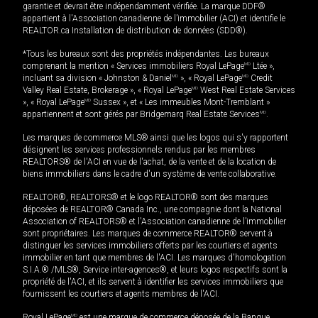
garantie et devrait être indépendamment vérifiée. La marque DDF®
appartient à l'Association canadienne de l’immobilier (ACI) et identifie le
REALTOR.ca Installation de distribution de données (SDD®).
*Tous les bureaux sont des propriétés indépendantes. Les bureaux
comprenant la mention « Services immobiliers Royal LePage
MD
Ltée »,
incluant sa division « Johnston & Daniel
MD
», « Royal LePage
MD
Credit
Valley Real Estate, Brokerage », « Royal LePage
MD
West Real Estate Services
», « Royal LePage
MD
Sussex », et « Les immeubles Mont-Tremblant »
appartiennent et sont gérés par Bridgemarq Real Estate Services
MD
.
Les marques de commerce MLS® ainsi que les logos qui s'y rapportent
désignent les services professionnels rendus par les membres
REALTORS® de l'ACI en vue de l'achat, de la vente et de la location de
biens immobiliers dans le cadre d'un système de vente collaborative.
REALTOR®, REALTORS® et le logo REALTOR® sont des marques
déposées de REALTOR® Canada Inc., une compagnie dont la National
Association of REALTORS® et l'Association canadienne de l’immobilier
sont propriétaires. Les marques de commerce REALTOR® servent à
distinguer les services immobiliers offerts par les courtiers et agents
immobilier en tant que membres de l'ACI. Les marques d'homologation
S.I.A.® /MLS®, Service inter-agences®, et leurs logos respectifs sont la
propriété de l'ACI, et ils servent à identifier les services immobiliers que
fournissent les courtiers et agents membres de l'ACI.
Royal LePage
MD
est une marque de commerce déposée de la Banque