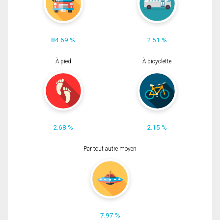
84.69 %
2.51 %
À pied
À bicyclette
2.68 %
2.15 %
Par tout autre moyen
7.97 %