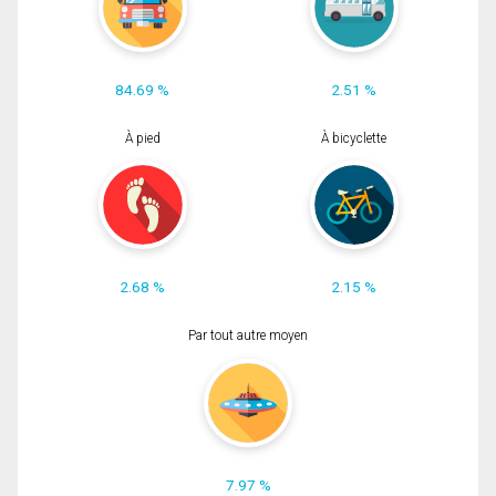
84.69 %
2.51 %
À pied
À bicyclette
2.68 %
2.15 %
Par tout autre moyen
7.97 %