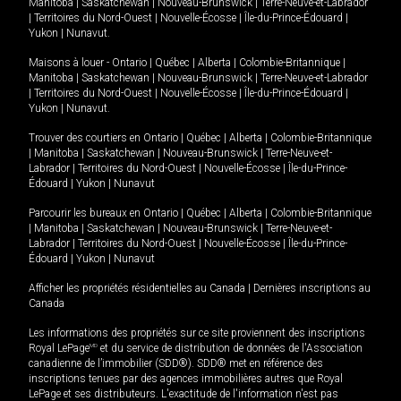
Manitoba
|
Saskatchewan
|
Nouveau-Brunswick
|
Terre-Neuve-et-Labrador
|
Territoires du Nord-Ouest
|
Nouvelle-Écosse
|
Île-du-Prince-Édouard
|
Yukon
|
Nunavut
.
Maisons à louer -
Ontario
|
Québec
|
Alberta
|
Colombie-Britannique
|
Manitoba
|
Saskatchewan
|
Nouveau-Brunswick
|
Terre-Neuve-et-Labrador
|
Territoires du Nord-Ouest
|
Nouvelle-Écosse
|
Île-du-Prince-Édouard
|
Yukon
|
Nunavut
.
Trouver des courtiers en
Ontario
|
Québec
|
Alberta
|
Colombie-Britannique
|
Manitoba
|
Saskatchewan
|
Nouveau-Brunswick
|
Terre-Neuve-et-
Labrador
|
Territoires du Nord-Ouest
|
Nouvelle-Écosse
|
Île-du-Prince-
Édouard
|
Yukon
|
Nunavut
Parcourir les bureaux en
Ontario
|
Québec
|
Alberta
|
Colombie-Britannique
|
Manitoba
|
Saskatchewan
|
Nouveau-Brunswick
|
Terre-Neuve-et-
Labrador
|
Territoires du Nord-Ouest
|
Nouvelle-Écosse
|
Île-du-Prince-
Édouard
|
Yukon
|
Nunavut
Afficher les propriétés résidentielles au Canada
|
Dernières inscriptions au
Canada
Les informations des propriétés sur ce site proviennent des inscriptions
Royal LePage
MD
et du service de distribution de données de l'Association
canadienne de l’immobilier (SDD®). SDD® met en référence des
inscriptions tenues par des agences immobilières autres que Royal
LePage et ses distributeurs. L'exactitude de l'information n'est pas