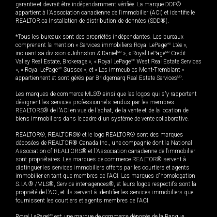
garantie et devrait être indépendamment vérifiée. La marque DDF®
appartient à l'Association canadienne de l’immobilier (ACI) et identifie le
REALTOR.ca Installation de distribution de données (SDD®).
*Tous les bureaux sont des propriétés indépendantes. Les bureaux
comprenant la mention « Services immobiliers Royal LePage
MD
Ltée »,
incluant sa division « Johnston & Daniel
MD
», « Royal LePage
MD
Credit
Valley Real Estate, Brokerage », « Royal LePage
MD
West Real Estate Services
», « Royal LePage
MD
Sussex », et « Les immeubles Mont-Tremblant »
appartiennent et sont gérés par Bridgemarq Real Estate Services
MD
.
Les marques de commerce MLS® ainsi que les logos qui s'y rapportent
désignent les services professionnels rendus par les membres
REALTORS® de l'ACI en vue de l'achat, de la vente et de la location de
biens immobiliers dans le cadre d'un système de vente collaborative.
REALTOR®, REALTORS® et le logo REALTOR® sont des marques
déposées de REALTOR® Canada Inc., une compagnie dont la National
Association of REALTORS® et l'Association canadienne de l’immobilier
sont propriétaires. Les marques de commerce REALTOR® servent à
distinguer les services immobiliers offerts par les courtiers et agents
immobilier en tant que membres de l'ACI. Les marques d'homologation
S.I.A.® /MLS®, Service inter-agences®, et leurs logos respectifs sont la
propriété de l'ACI, et ils servent à identifier les services immobiliers que
fournissent les courtiers et agents membres de l'ACI.
Royal LePage
MD
est une marque de commerce déposée de la Banque