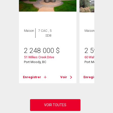
Maison
7 CAC , 5
Maison
4 CAC , 4
SDB
SDB
2 248 000
$
2 599 00
51 Wilkes Creek Drive
60 Walton Way
Port Moody, BC
Port Moody, BC
Voir
Enregistrer
Voir
Enregistrer